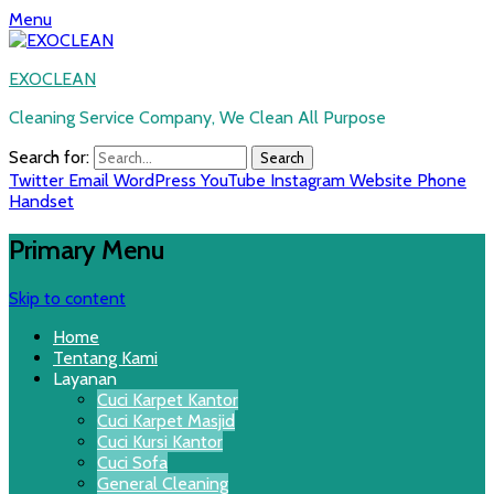
Menu
EXOCLEAN
Cleaning Service Company, We Clean All Purpose
Search for:
Twitter
Email
WordPress
YouTube
Instagram
Website
Phone
Handset
Primary Menu
Skip to content
Home
Tentang Kami
Layanan
Cuci Karpet Kantor
Cuci Karpet Masjid
Cuci Kursi Kantor
Cuci Sofa
General Cleaning