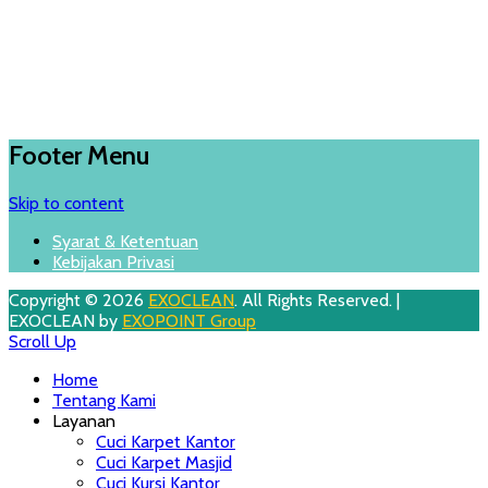
Footer Menu
Skip to content
Syarat & Ketentuan
Kebijakan Privasi
Copyright © 2026
EXOCLEAN
. All Rights Reserved. |
EXOCLEAN by
EXOPOINT Group
Scroll Up
Home
Tentang Kami
Layanan
Cuci Karpet Kantor
Cuci Karpet Masjid
Cuci Kursi Kantor