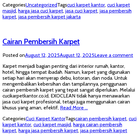
Categories
Uncategorized
Tags
cuci karpet kantor
,
cuci karpet
masjid
,
harga jasa cuci karpet
,
jasa cuci karpet
,
jasa pembersih
karpet
,
jasa pembersih karpet jakarta
Cairan Pembersih Karpet
Posted on
August 12, 2025
August 12, 2025
Leave a comment
Karpet menjadi bagian penting dari interior rumah, kantor,
hotel, hingga tempat ibadah. Namun, karpet yang digunakan
setiap hari akan menyerap debu, kotoran, dan noda. Untuk
mengembalikan kebersihan dan tampilannya, penggunaan
cairan pembersih karpet yang tepat sangat diperlukan. Melalui
cucikarpetkantor.co.id, EXOCLEAN tidak hanya menawarkan
jasa cuci karpet profesional, tetapi juga menggunakan cairan
khusus yang aman, efektif,
Read More …
Categories
Cuci Karpet Kantor
Tags
cairan pembersih karpet
,
cuci
karpet kantor
,
cuci karpet masjid
,
harga cairan pembersih
karpet
,
harga jasa pembersih karpet
,
jasa pembersih karpet