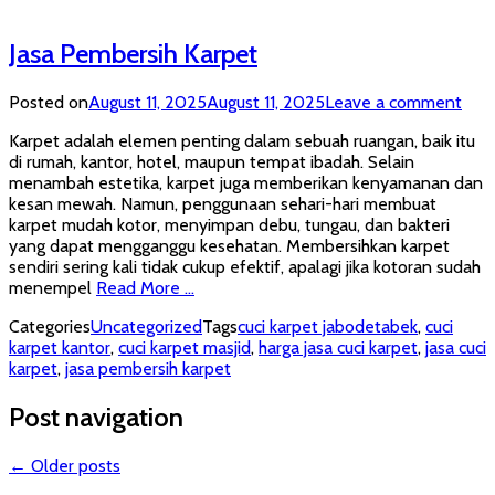
Jasa Pembersih Karpet
Posted on
August 11, 2025
August 11, 2025
Leave a comment
Karpet adalah elemen penting dalam sebuah ruangan, baik itu
di rumah, kantor, hotel, maupun tempat ibadah. Selain
menambah estetika, karpet juga memberikan kenyamanan dan
kesan mewah. Namun, penggunaan sehari-hari membuat
karpet mudah kotor, menyimpan debu, tungau, dan bakteri
yang dapat mengganggu kesehatan. Membersihkan karpet
sendiri sering kali tidak cukup efektif, apalagi jika kotoran sudah
menempel
Read More …
Categories
Uncategorized
Tags
cuci karpet jabodetabek
,
cuci
karpet kantor
,
cuci karpet masjid
,
harga jasa cuci karpet
,
jasa cuci
karpet
,
jasa pembersih karpet
Post navigation
←
Older posts