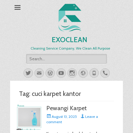
EXOCLEAN
Cleaning Service Company, We Clean All Purpose
Search
for:
Twitter
Email
WordPress
YouTube
Instagram
Website
Phone
Handset
Tag:
cuci karpet kantor
Pewangi Karpet
Posted
August 13, 2025
Leave a
on
comment