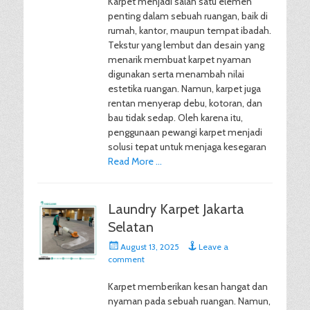
Karpet menjadi salah satu elemen
penting dalam sebuah ruangan, baik di
rumah, kantor, maupun tempat ibadah.
Tekstur yang lembut dan desain yang
menarik membuat karpet nyaman
digunakan serta menambah nilai
estetika ruangan. Namun, karpet juga
rentan menyerap debu, kotoran, dan
bau tidak sedap. Oleh karena itu,
penggunaan pewangi karpet menjadi
solusi tepat untuk menjaga kesegaran
Read More …
Laundry Karpet Jakarta
Selatan
Posted
August 13, 2025
Leave a
on
comment
Karpet memberikan kesan hangat dan
nyaman pada sebuah ruangan. Namun,