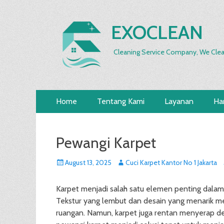
EXOCLEAN
Cleaning Service Company, We Clea
Primary
Skip
Home
Tentang Kami
Layanan
Ha
to
Menu
content
Pewangi Karpet
Posted
Author
August 13, 2025
Cuci Karpet Kantor No 1 Jakarta
on
Karpet menjadi salah satu elemen penting dalam 
Tekstur yang lembut dan desain yang menarik m
ruangan. Namun, karpet juga rentan menyerap deb