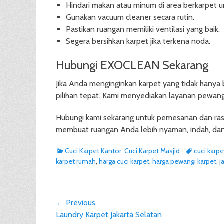
Hindari makan atau minum di area berkarpet
Gunakan vacuum cleaner secara rutin.
Pastikan ruangan memiliki ventilasi yang baik.
Segera bersihkan karpet jika terkena noda.
Hubungi EXOCLEAN Sekarang
Jika Anda menginginkan karpet yang tidak hanya 
pilihan tepat. Kami menyediakan layanan pewangi 
Hubungi kami sekarang untuk pemesanan dan rasa
membuat ruangan Anda lebih nyaman, indah, d
Categories
Tags
Cuci Karpet Kantor
,
Cuci Karpet Masjid
cuci karpe
karpet rumah
,
harga cuci karpet
,
harga pewangi karpet
,
j
Post
← Previous
Previous
Laundry Karpet Jakarta Selatan
navigation