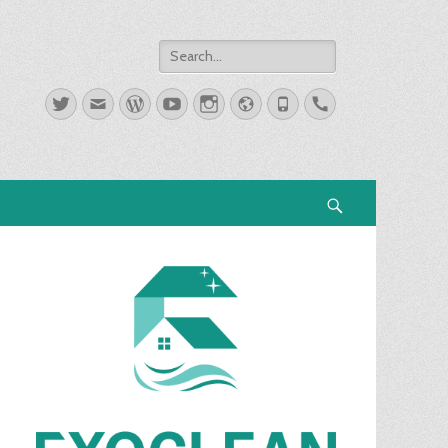
Search
for:
Twitter
Email
WordPress
YouTube
Instagram
Website
Phone
Handset
Search