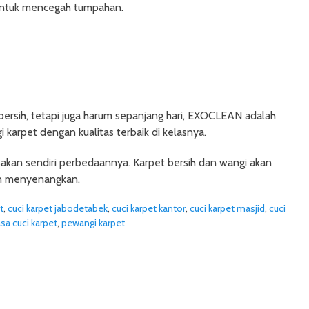
 untuk mencegah tumpahan.
bersih, tetapi juga harum sepanjang hari, EXOCLEAN adalah
karpet dengan kualitas terbaik di kelasnya.
kan sendiri perbedaannya. Karpet bersih dan wangi akan
an menyenangkan.
t
,
cuci karpet jabodetabek
,
cuci karpet kantor
,
cuci karpet masjid
,
cuci
asa cuci karpet
,
pewangi karpet