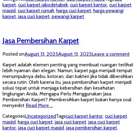
karpet
,
cuci karpet jabodetabek
,
cuci karpet kantor
,
cuci karpet
masjid
,
cuci karpet rumah
,
harga cuci karpet
,
harga pewangi
karpet
,
jasa cuci karpet
,
pewangi karpet
Jasa Pembersihan Karpet
Posted on
August 13, 2025
August 13, 2025
Leave a comment
Karpet adalah elemen penting yang membuat ruangan terlihat
lebih nyaman dan elegan. Namun, karpet juga menjadi tempat
menumpuknya debu, kotoran, dan bakteri jika tidak dibersihkan
secara rutin. Oleh karena itu, jasa pembersihan karpet menjadi
solusi tepat untuk menjaga kebersihan dan kesehatan
lingkungan Anda. Mengapa Perlu Menggunakan Jasa
Pembersihan Karpet? Membersihkan karpet bukan hanya soal
menyedot
Read More …
Categories
Uncategorized
Tags
cuci karpet kantor
,
cuci karpet
masjid
,
harga cuci karpet
,
jasa cuci karpet
,
jasa cuci karpet
kantor
,
jasa cuci karpet masjid
,
jasa pembersihan karpet