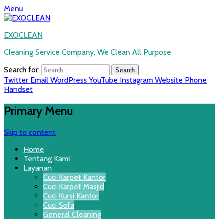
Menu
EXOCLEAN
Cleaning Service Company, We Clean All Purpose
Search for:
Twitter
Email
WordPress
YouTube
Instagram
Website
Phone
Handset
Primary Menu
Skip to content
Home
Tentang Kami
Layanan
Cuci Karpet Kantor
Cuci Karpet Masjid
Cuci Kursi Kantor
Cuci Sofa
General Cleaning