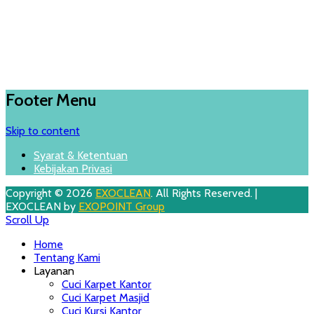
Footer Menu
Skip to content
Syarat & Ketentuan
Kebijakan Privasi
Copyright © 2026
EXOCLEAN
. All Rights Reserved. |
EXOCLEAN by
EXOPOINT Group
Scroll Up
Home
Tentang Kami
Layanan
Cuci Karpet Kantor
Cuci Karpet Masjid
Cuci Kursi Kantor