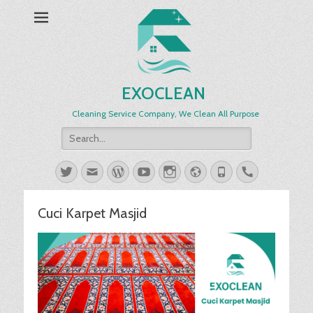
EXOCLEAN
Cleaning Service Company, We Clean All Purpose
Search
for:
Twitter
Email
WordPress
YouTube
Instagram
Website
Phone
Handset
Cuci Karpet Masjid