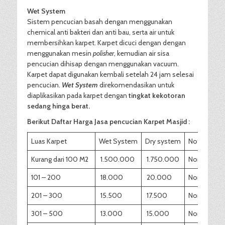
Wet System
Sistem pencucian basah dengan menggunakan
chemical anti bakteri dan anti bau, serta air untuk
membersihkan karpet. Karpet dicuci dengan dengan
menggunakan mesin
polisher
, kemudian air sisa
pencucian dihisap dengan menggunakan vacuum.
Karpet dapat digunakan kembali setelah 24 jam selesai
pencucian.
Wet System
direkomendasikan untuk
diaplikasikan pada karpet dengan
tingkat kekotoran
sedang hinga berat.
Berikut Daftar Harga Jasa pencucian Karpet Masjid :
Luas Karpet
Wet System
Dry system
Note
Kurang dari 100 M2
1.500.000
1.750.000
Normal
101 – 200
18.000
20.000
Normal
201 – 300
15.500
17.500
Normal
301 – 500
13.000
15.000
Normal