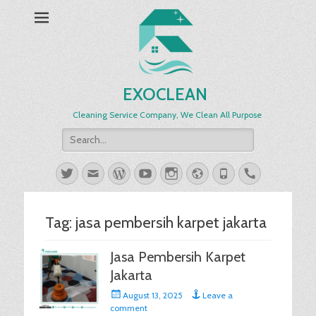
EXOCLEAN
Cleaning Service Company, We Clean All Purpose
Search
for:
Twitter
Email
WordPress
YouTube
Instagram
Website
Phone
Handset
Tag:
jasa pembersih karpet jakarta
Jasa Pembersih Karpet
Jakarta
Posted
August 13, 2025
Leave a
on
comment