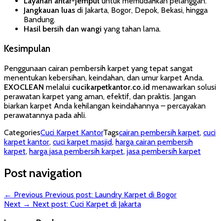
Layanan antar-jemput
untuk memudahkan pelanggan.
Jangkauan luas
di Jakarta, Bogor, Depok, Bekasi, hingga
Bandung.
Hasil bersih dan wangi
yang tahan lama.
Kesimpulan
Penggunaan cairan pembersih karpet yang tepat sangat
menentukan kebersihan, keindahan, dan umur karpet Anda.
EXOCLEAN
melalui
cucikarpetkantor.co.id
menawarkan solusi
perawatan karpet yang aman, efektif, dan praktis. Jangan
biarkan karpet Anda kehilangan keindahannya – percayakan
perawatannya pada ahli.
Categories
Cuci Karpet Kantor
Tags
cairan pembersih karpet
,
cuci
karpet kantor
,
cuci karpet masjid
,
harga cairan pembersih
karpet
,
harga jasa pembersih karpet
,
jasa pembersih karpet
Post navigation
← Previous
Previous post:
Laundry Karpet di Bogor
Next →
Next post:
Cuci Karpet di Jakarta