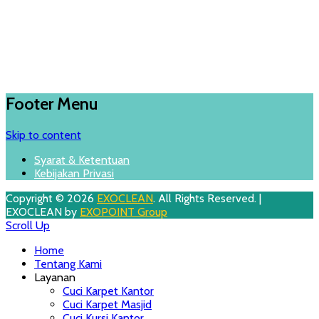
Footer Menu
Skip to content
Syarat & Ketentuan
Kebijakan Privasi
Copyright © 2026
EXOCLEAN
. All Rights Reserved. |
EXOCLEAN by
EXOPOINT Group
Scroll Up
Home
Tentang Kami
Layanan
Cuci Karpet Kantor
Cuci Karpet Masjid
Cuci Kursi Kantor