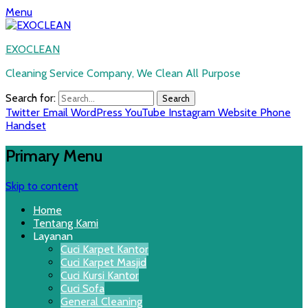
Menu
EXOCLEAN
Cleaning Service Company, We Clean All Purpose
Search for:
Twitter
Email
WordPress
YouTube
Instagram
Website
Phone
Handset
Primary Menu
Skip to content
Home
Tentang Kami
Layanan
Cuci Karpet Kantor
Cuci Karpet Masjid
Cuci Kursi Kantor
Cuci Sofa
General Cleaning