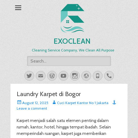
EXOCLEAN
Cleaning Service Company, We Clean All Purpose
Search
for:
Twitter
Email
WordPress
YouTube
Instagram
Website
Phone
Handset
Laundry Karpet di Bogor
Posted
Author
August 12, 2025
Cuci Karpet Kantor No 1 Jakarta
on
Leave a comment
Karpet menjadi salah satu elemen penting dalam
rumah, kantor, hotel, hingga tempat ibadah. Selain
memperindah ruangan, karpet juga memberikan