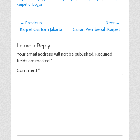
karpet di bogor
Post
← Previous
Next →
Previous
Next
Karpet Custom Jakarta
Cairan Pembersih Karpet
navigation
post:
post:
Leave a Reply
Your email address will not be published.
Required
fields are marked
*
Comment
*