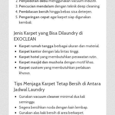
Penyedotan debu
menggunakan vacuum industri.
Pencucian mendalam
dengan teknik deep cleaning.
Pembilasan bersih
hingga bebas sisa deterjen.
Pengeringan cepat
agar karpet siap digunakan
kembali.
Jenis Karpet yang Bisa Dilaundry di
EXOCLEAN
Karpet rumah tangga
berbagai ukuran dan material.
Karpet kantor
dengan lalu lintas tinggi.
Karpet hotel
yang membutuhkan perawatan rutin.
Karpet masjid dan mushola
dengan motif khas.
Karpet custom
yang membutuhkan perlakuan
khusus.
Tips Menjaga Karpet Tetap Bersih di Antara
Jadwal Laundry
Gunakan
vacuum cleaner
minimal dua kali
seminggu.
Segera bersihkan noda dengan kain lembap.
Gunakan alas kaki bersih di area berkarpet.