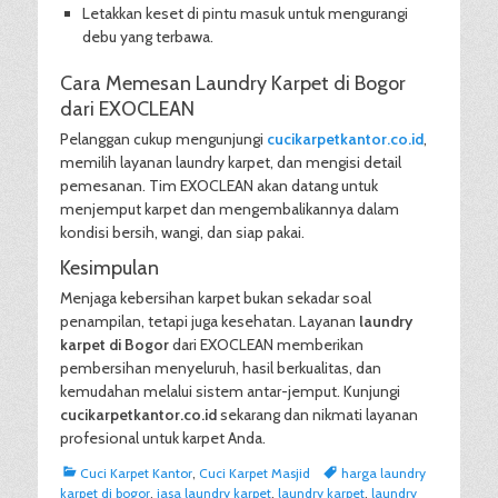
Letakkan keset di pintu masuk untuk mengurangi
debu yang terbawa.
Cara Memesan Laundry Karpet di Bogor
dari EXOCLEAN
Pelanggan cukup mengunjungi
cucikarpetkantor.co.id
,
memilih layanan laundry karpet, dan mengisi detail
pemesanan. Tim EXOCLEAN akan datang untuk
menjemput karpet dan mengembalikannya dalam
kondisi bersih, wangi, dan siap pakai.
Kesimpulan
Menjaga kebersihan karpet bukan sekadar soal
penampilan, tetapi juga kesehatan. Layanan
laundry
karpet di Bogor
dari EXOCLEAN memberikan
pembersihan menyeluruh, hasil berkualitas, dan
kemudahan melalui sistem antar-jemput. Kunjungi
cucikarpetkantor.co.id
sekarang dan nikmati layanan
profesional untuk karpet Anda.
Categories
Tags
Cuci Karpet Kantor
,
Cuci Karpet Masjid
harga laundry
karpet di bogor
,
jasa laundry karpet
,
laundry karpet
,
laundry