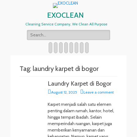
EXOCLEAN
Cleaning Service Company, We Clean All Purpose
Search
for:
Twitter
Email
WordPress
YouTube
Instagram
Website
Phone
Handset
Tag:
laundry karpet di bogor
Laundry Karpet di Bogor
P
August 12, 2025
Leave a comment
o
s
Karpet menjadi salah satu elemen
t
penting dalam rumah, kantor, hotel,
e
hingga tempat ibadah. Selain
d
memperindah ruangan, karpet juga
o
memberikan kenyamanan dan
n
kehangatan. Namun, karpet yang