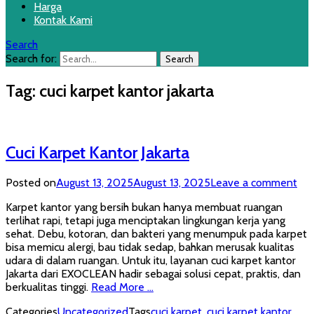
Harga
Kontak Kami
Search
Search for:
Tag:
cuci karpet kantor jakarta
Cuci Karpet Kantor Jakarta
Posted on
August 13, 2025
August 13, 2025
Leave a comment
Karpet kantor yang bersih bukan hanya membuat ruangan
terlihat rapi, tetapi juga menciptakan lingkungan kerja yang
sehat. Debu, kotoran, dan bakteri yang menumpuk pada karpet
bisa memicu alergi, bau tidak sedap, bahkan merusak kualitas
udara di dalam ruangan. Untuk itu, layanan cuci karpet kantor
Jakarta dari EXOCLEAN hadir sebagai solusi cepat, praktis, dan
berkualitas tinggi.
Read More …
Categories
Uncategorized
Tags
cuci karpet
,
cuci karpet kantor
,