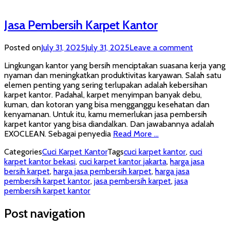
Jasa Pembersih Karpet Kantor
Posted on
July 31, 2025
July 31, 2025
Leave a comment
Lingkungan kantor yang bersih menciptakan suasana kerja yang
nyaman dan meningkatkan produktivitas karyawan. Salah satu
elemen penting yang sering terlupakan adalah kebersihan
karpet kantor. Padahal, karpet menyimpan banyak debu,
kuman, dan kotoran yang bisa mengganggu kesehatan dan
kenyamanan. Untuk itu, kamu memerlukan jasa pembersih
karpet kantor yang bisa diandalkan. Dan jawabannya adalah
EXOCLEAN. Sebagai penyedia
Read More …
Categories
Cuci Karpet Kantor
Tags
cuci karpet kantor
,
cuci
karpet kantor bekasi
,
cuci karpet kantor jakarta
,
harga jasa
bersih karpet
,
harga jasa pembersih karpet
,
harga jasa
pembersih karpet kantor
,
jasa pembersih karpet
,
jasa
pembersih karpet kantor
Post navigation