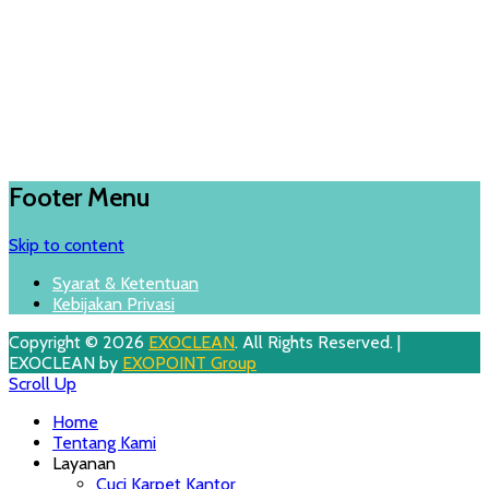
Footer Menu
Skip to content
Syarat & Ketentuan
Kebijakan Privasi
Copyright © 2026
EXOCLEAN
. All Rights Reserved. |
EXOCLEAN by
EXOPOINT Group
Scroll Up
Home
Tentang Kami
Layanan
Cuci Karpet Kantor