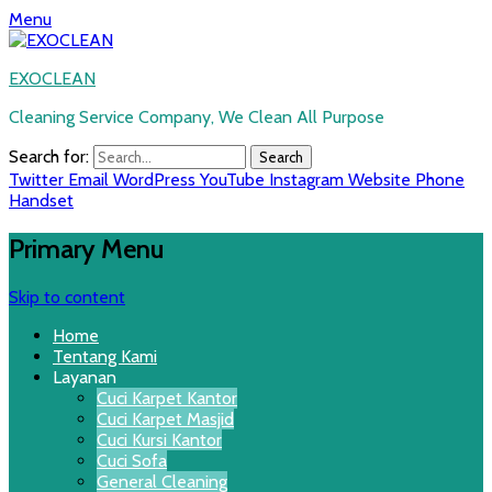
Menu
EXOCLEAN
Cleaning Service Company, We Clean All Purpose
Search for:
Twitter
Email
WordPress
YouTube
Instagram
Website
Phone
Handset
Primary Menu
Skip to content
Home
Tentang Kami
Layanan
Cuci Karpet Kantor
Cuci Karpet Masjid
Cuci Kursi Kantor
Cuci Sofa
General Cleaning