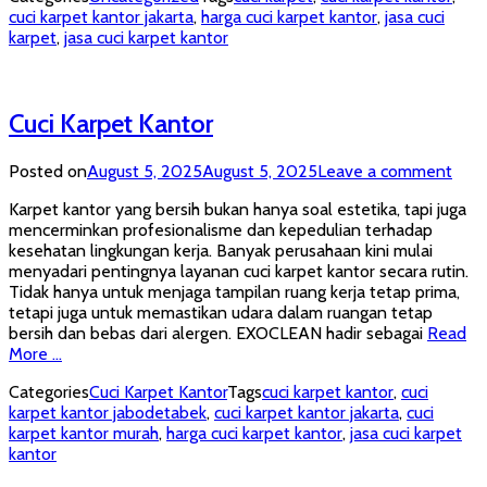
cuci karpet kantor jakarta
,
harga cuci karpet kantor
,
jasa cuci
karpet
,
jasa cuci karpet kantor
Cuci Karpet Kantor
Posted on
August 5, 2025
August 5, 2025
Leave a comment
Karpet kantor yang bersih bukan hanya soal estetika, tapi juga
mencerminkan profesionalisme dan kepedulian terhadap
kesehatan lingkungan kerja. Banyak perusahaan kini mulai
menyadari pentingnya layanan cuci karpet kantor secara rutin.
Tidak hanya untuk menjaga tampilan ruang kerja tetap prima,
tetapi juga untuk memastikan udara dalam ruangan tetap
bersih dan bebas dari alergen. EXOCLEAN hadir sebagai
Read
More …
Categories
Cuci Karpet Kantor
Tags
cuci karpet kantor
,
cuci
karpet kantor jabodetabek
,
cuci karpet kantor jakarta
,
cuci
karpet kantor murah
,
harga cuci karpet kantor
,
jasa cuci karpet
kantor