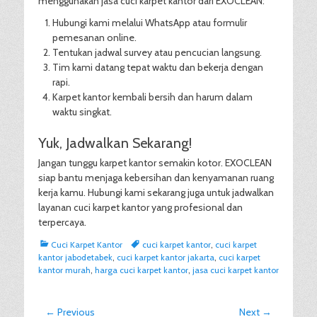
menggunakan jasa cuci karpet kantor dari EXOCLEAN:
Hubungi kami melalui WhatsApp atau formulir
pemesanan online.
Tentukan jadwal survey atau pencucian langsung.
Tim kami datang tepat waktu dan bekerja dengan
rapi.
Karpet kantor kembali bersih dan harum dalam
waktu singkat.
Yuk, Jadwalkan Sekarang!
Jangan tunggu karpet kantor semakin kotor. EXOCLEAN
siap bantu menjaga kebersihan dan kenyamanan ruang
kerja kamu. Hubungi kami sekarang juga untuk jadwalkan
layanan cuci karpet kantor yang profesional dan
terpercaya.
Categories
Tags
Cuci Karpet Kantor
cuci karpet kantor
,
cuci karpet
kantor jabodetabek
,
cuci karpet kantor jakarta
,
cuci karpet
kantor murah
,
harga cuci karpet kantor
,
jasa cuci karpet kantor
Post
← Previous
Next →