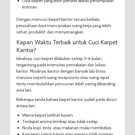
Usia karpet yang lebih pendek akibat penumpukan
kotoran
Dengan mencuci karpet kantor secara berkala,
perusahaan bisa menciptakan ruang kerja yang lebih
sehat, produktif, dan menyenangkan.
Kapan Waktu Terbaik untuk Cuci Karpet
Kantor?
Idealnya, cuci karpet dilakukan setiap 3–6 bulan,
tergantung pada intensitas pemakaian dan lokasi
kantor. Misalnya, kantor dengan banyak lalu lintas
manusia seperti ruang resepsionis atau ruang rapat
tentu membutuhkan pencucian lebih sering dibanding
area lain.
Beberapa tanda bahwa karpet kantor sudah perlu dicuci
antara lain:
Warna karpet terlihat kusam
Terdapat aroma lembap atau tidak sedap
Noda kopi, tinta, atau makanan mulai membekas
Karyawan sering bersin atau merasa tidak nyaman