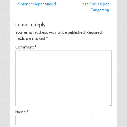
Previous
Next
Spinner Karpet Masjid
Jasa Cuci Karpet
navigation
post:
post:
Tangerang
Leave a Reply
Your email address will not be published.
Required
fields are marked
*
Comment
*
Name
*