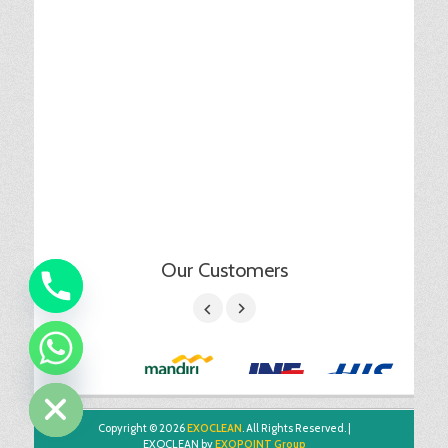
Our Customers
chaty
Hide
Copyright © 2026
EXOCLEAN
. All Rights Reserved. |
EXOCLEAN by
EXOPOINT Group