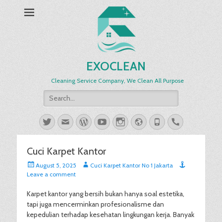
EXOCLEAN
Cleaning Service Company, We Clean All Purpose
Search
for:
Twitter
Email
WordPress
YouTube
Instagram
Website
Phone
Handset
Cuci Karpet Kantor
Posted
Author
August 5, 2025
Cuci Karpet Kantor No 1 Jakarta
on
Leave a comment
Karpet kantor yang bersih bukan hanya soal estetika,
tapi juga mencerminkan profesionalisme dan
kepedulian terhadap kesehatan lingkungan kerja. Banyak