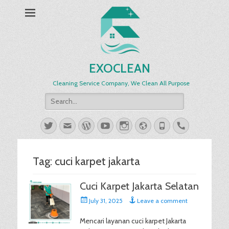
EXOCLEAN
Cleaning Service Company, We Clean All Purpose
Search
for:
Twitter
Email
WordPress
YouTube
Instagram
Website
Phone
Handset
Tag:
cuci karpet jakarta
Cuci Karpet Jakarta Selatan
Posted
July 31, 2025
Leave a comment
on
Mencari layanan cuci karpet Jakarta