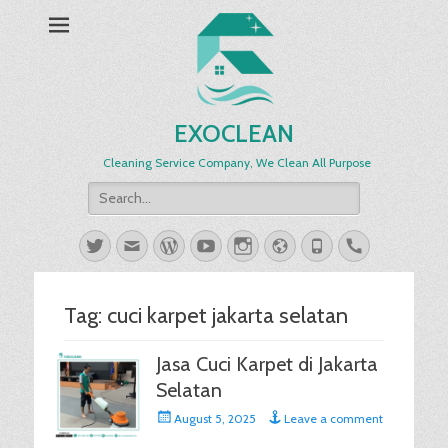
EXOCLEAN
Cleaning Service Company, We Clean All Purpose
Search
for:
Twitter
Email
WordPress
YouTube
Instagram
Website
Phone
Handset
Tag:
cuci karpet jakarta selatan
Jasa Cuci Karpet di Jakarta
Selatan
Posted
August 5, 2025
Leave a comment
on