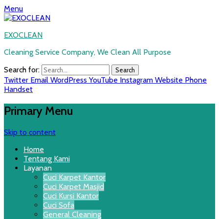
Menu
EXOCLEAN
Cleaning Service Company, We Clean All Purpose
Search for:
Twitter
Email
WordPress
YouTube
Instagram
Website
Phone
Handset
Primary Menu
Skip to content
Home
Tentang Kami
Layanan
Cuci Karpet Kantor
Cuci Karpet Masjid
Cuci Kursi Kantor
Cuci Sofa
General Cleaning