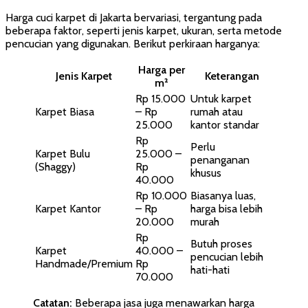
Harga cuci karpet di Jakarta bervariasi, tergantung pada
beberapa faktor, seperti jenis karpet, ukuran, serta metode
pencucian yang digunakan. Berikut perkiraan harganya:
Harga per
Jenis Karpet
Keterangan
m²
Rp 15.000
Untuk karpet
Karpet Biasa
– Rp
rumah atau
25.000
kantor standar
Rp
Perlu
Karpet Bulu
25.000 –
penanganan
(Shaggy)
Rp
khusus
40.000
Rp 10.000
Biasanya luas,
Karpet Kantor
– Rp
harga bisa lebih
20.000
murah
Rp
Butuh proses
Karpet
40.000 –
pencucian lebih
Handmade/Premium
Rp
hati-hati
70.000
Catatan:
Beberapa jasa juga menawarkan harga