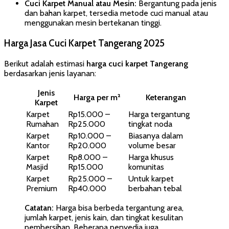
Cuci Karpet Manual atau Mesin:
Bergantung pada jenis
dan bahan karpet, tersedia metode cuci manual atau
menggunakan mesin bertekanan tinggi.
Harga Jasa Cuci Karpet Tangerang 2025
Berikut adalah estimasi
harga cuci karpet Tangerang
berdasarkan jenis layanan:
Jenis
Harga per m²
Keterangan
Karpet
Karpet
Rp15.000 –
Harga tergantung
Rumahan
Rp25.000
tingkat noda
Karpet
Rp10.000 –
Biasanya dalam
Kantor
Rp20.000
volume besar
Karpet
Rp8.000 –
Harga khusus
Masjid
Rp15.000
komunitas
Karpet
Rp25.000 –
Untuk karpet
Premium
Rp40.000
berbahan tebal
Catatan:
Harga bisa berbeda tergantung area,
jumlah karpet, jenis kain, dan tingkat kesulitan
pembersihan. Beberapa penyedia juga