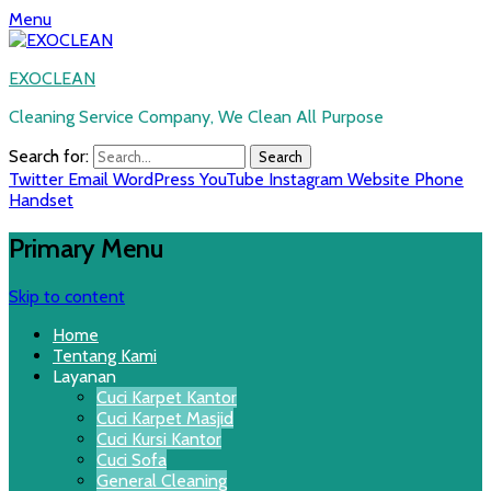
Menu
EXOCLEAN
Cleaning Service Company, We Clean All Purpose
Search for:
Twitter
Email
WordPress
YouTube
Instagram
Website
Phone
Handset
Primary Menu
Skip to content
Home
Tentang Kami
Layanan
Cuci Karpet Kantor
Cuci Karpet Masjid
Cuci Kursi Kantor
Cuci Sofa
General Cleaning