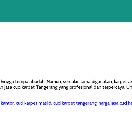
 hingga tempat ibadah. Namun, semakin lama digunakan, karpet a
 jasa cuci karpet Tangerang yang profesional dan terpercaya. U
 kantor
,
cuci karpet masjid
,
cuci karpet tangerang
,
harga jasa cuci 