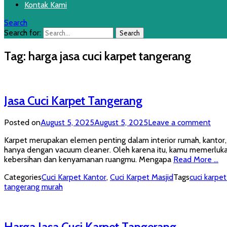
Kontak Kami
Search
Search for:
Tag:
harga jasa cuci karpet tangerang
Jasa Cuci Karpet Tangerang
Posted on
August 5, 2025
August 5, 2025
Leave a comment
Karpet merupakan elemen penting dalam interior rumah, kantor,
hanya dengan vacuum cleaner. Oleh karena itu, kamu memerlukan
kebersihan dan kenyamanan ruangmu. Mengapa
Read More …
Categories
Cuci Karpet Kantor
,
Cuci Karpet Masjid
Tags
cuci karpet
tangerang murah
Harga Jasa Cuci Karpet Tangerang