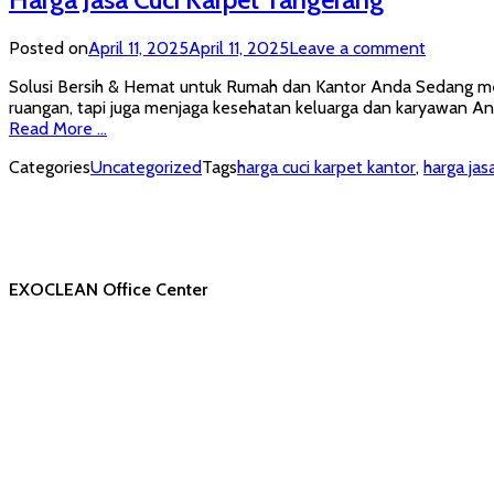
Posted on
April 11, 2025
April 11, 2025
Leave a comment
Solusi Bersih & Hemat untuk Rumah dan Kantor Anda Sedang men
ruangan, tapi juga menjaga kesehatan keluarga dan karyawan Anda
Read More …
Categories
Uncategorized
Tags
harga cuci karpet kantor
,
harga jas
EXOCLEAN Office Center