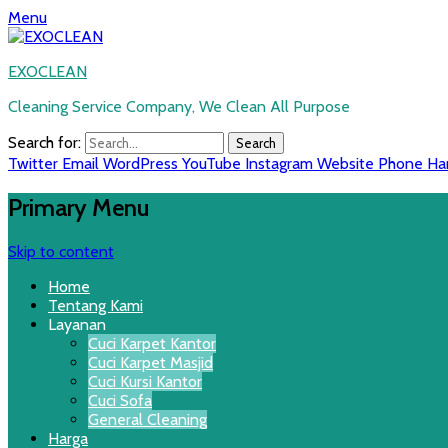
Menu
EXOCLEAN
Cleaning Service Company, We Clean All Purpose
Search for:
Twitter
Email
WordPress
YouTube
Instagram
Website
Phone
Ha
Primary Menu
Skip to content
Home
Tentang Kami
Layanan
Cuci Karpet Kantor
Cuci Karpet Masjid
Cuci Kursi Kantor
Cuci Sofa
General Cleaning
Harga