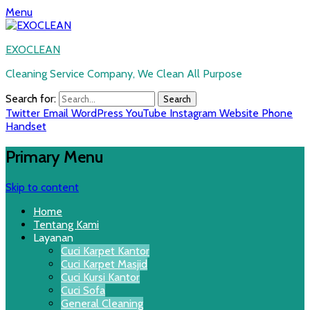
Menu
EXOCLEAN
Cleaning Service Company, We Clean All Purpose
Search for:
Twitter
Email
WordPress
YouTube
Instagram
Website
Phone
Handset
Primary Menu
Skip to content
Home
Tentang Kami
Layanan
Cuci Karpet Kantor
Cuci Karpet Masjid
Cuci Kursi Kantor
Cuci Sofa
General Cleaning