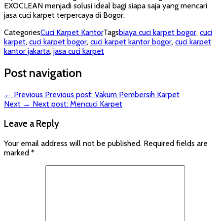
EXOCLEAN menjadi solusi ideal bagi siapa saja yang mencari
jasa cuci karpet terpercaya di Bogor.
Categories
Cuci Karpet Kantor
Tags
biaya cuci karpet bogor
,
cuci
karpet
,
cuci karpet bogor
,
cuci karpet kantor bogor
,
cuci karpet
kantor jakarta
,
jasa cuci karpet
Post navigation
← Previous
Previous post:
Vakum Pembersih Karpet
Next →
Next post:
Mencuci Karpet
Leave a Reply
Your email address will not be published.
Required fields are
marked
*