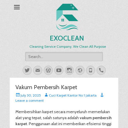
EXOCLEAN
Cleaning Service Company, We Clean All Purpose
Search
for:
Twitter
Email
WordPress
YouTube
Instagram
Website
Phone
Handset
Vakum Pembersih Karpet
Posted
Author
July 30, 2025
Cuci Karpet Kantor No 1 Jakarta
on
Leave a comment
Membersihkan karpet secara menyeluruh memerlukan
alat yang tepat, salah satunya adalah
vakum pembersih
karpet
. Penggunaan alat ini memberikan efisiensi tinggi