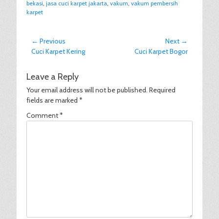
bekasi
,
jasa cuci karpet jakarta
,
vakum
,
vakum pembersih
karpet
Post
← Previous
Next →
Previous
Next
Cuci Karpet Kering
Cuci Karpet Bogor
navigation
post:
post:
Leave a Reply
Your email address will not be published.
Required
fields are marked
*
Comment
*