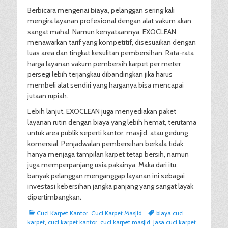
Berbicara mengenai
biaya
, pelanggan sering kali
mengira layanan profesional dengan alat vakum akan
sangat mahal. Namun kenyataannya, EXOCLEAN
menawarkan tarif yang kompetitif, disesuaikan dengan
luas area dan tingkat kesulitan pembersihan. Rata-rata
harga layanan vakum pembersih karpet per meter
persegi lebih terjangkau dibandingkan jika harus
membeli alat sendiri yang harganya bisa mencapai
jutaan rupiah.
Lebih lanjut, EXOCLEAN juga menyediakan paket
layanan rutin dengan biaya yang lebih hemat, terutama
untuk area publik seperti kantor, masjid, atau gedung
komersial. Penjadwalan pembersihan berkala tidak
hanya menjaga tampilan karpet tetap bersih, namun
juga memperpanjang usia pakainya. Maka dari itu,
banyak pelanggan menganggap layanan ini sebagai
investasi kebersihan jangka panjang yang sangat layak
dipertimbangkan.
Categories
Tags
Cuci Karpet Kantor
,
Cuci Karpet Masjid
biaya cuci
karpet
,
cuci karpet kantor
,
cuci karpet masjid
,
jasa cuci karpet