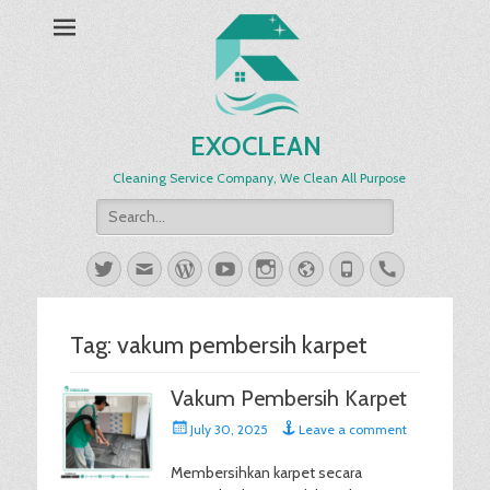
EXOCLEAN
Cleaning Service Company, We Clean All Purpose
Search
for:
Twitter
Email
WordPress
YouTube
Instagram
Website
Phone
Handset
Tag:
vakum pembersih karpet
Vakum Pembersih Karpet
Posted
July 30, 2025
Leave a comment
on
Membersihkan karpet secara