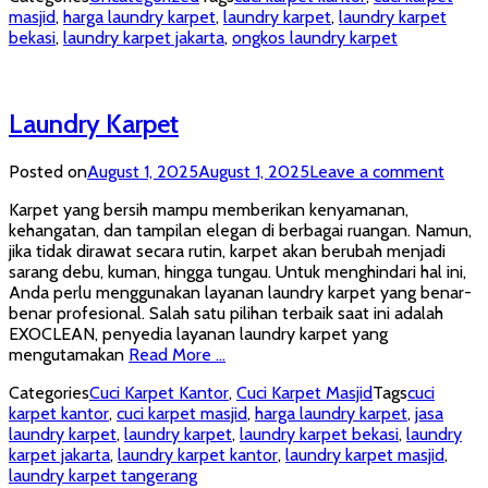
masjid
,
harga laundry karpet
,
laundry karpet
,
laundry karpet
bekasi
,
laundry karpet jakarta
,
ongkos laundry karpet
Laundry Karpet
Posted on
August 1, 2025
August 1, 2025
Leave a comment
Karpet yang bersih mampu memberikan kenyamanan,
kehangatan, dan tampilan elegan di berbagai ruangan. Namun,
jika tidak dirawat secara rutin, karpet akan berubah menjadi
sarang debu, kuman, hingga tungau. Untuk menghindari hal ini,
Anda perlu menggunakan layanan laundry karpet yang benar-
benar profesional. Salah satu pilihan terbaik saat ini adalah
EXOCLEAN, penyedia layanan laundry karpet yang
mengutamakan
Read More …
Categories
Cuci Karpet Kantor
,
Cuci Karpet Masjid
Tags
cuci
karpet kantor
,
cuci karpet masjid
,
harga laundry karpet
,
jasa
laundry karpet
,
laundry karpet
,
laundry karpet bekasi
,
laundry
karpet jakarta
,
laundry karpet kantor
,
laundry karpet masjid
,
laundry karpet tangerang