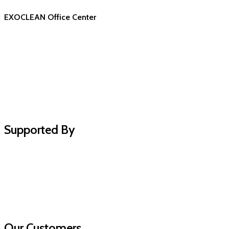
EXOCLEAN Office Center
Supported By
Our Customers