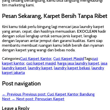
yang sedang berlangsung, kamu bisa langsung menghubungi
tim marketing kami.
Pesan Sekarang, Karpet Bersih Tanpa Ribet
Kini kamu tidak perlu bingung lagi mencari jasa laundry karpet
yang aman, cepat, dan hasilnya memuaskan.
EXOCLEAN
hadir
dengan solusi lengkap untuk semua jenis karpet, lengkap
dengan layanan antar jemput dan garansi kualitas. Kami siap
membantu membuat ruangan kamu lebih bersih dan nyaman
dengan karpet yang wangi dan bebas noda.
Categories
Cuci Karpet Kantor
,
Cuci Karpet Masjid
Tags
cuci
karpet kantor
,
cuci karpet masjid
,
harga jasa laundry karpet
,
jasa
laundry karpet
,
laundry karpet
,
laundry karpet bekasi
,
laundry
karpet jakarta
Post navigation
← Previous
Previous post:
Cuci Karpet Kantor Bandung
Next →
Next post:
Pencucian Karpet
Leave a Reply