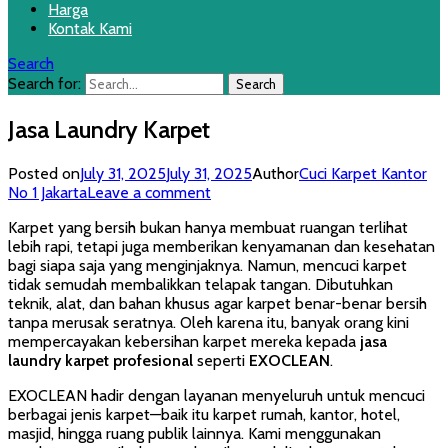
Harga
Kontak Kami
Search
Search for:
Jasa Laundry Karpet
Posted on
July 31, 2025
July 31, 2025
Author
Cuci Karpet Kantor
No 1 Jakarta
Leave a comment
Karpet yang bersih bukan hanya membuat ruangan terlihat
lebih rapi, tetapi juga memberikan kenyamanan dan kesehatan
bagi siapa saja yang menginjaknya. Namun, mencuci karpet
tidak semudah membalikkan telapak tangan. Dibutuhkan
teknik, alat, dan bahan khusus agar karpet benar-benar bersih
tanpa merusak seratnya. Oleh karena itu, banyak orang kini
mempercayakan kebersihan karpet mereka kepada
jasa
laundry karpet profesional
seperti
EXOCLEAN
.
EXOCLEAN hadir dengan layanan menyeluruh untuk mencuci
berbagai jenis karpet—baik itu karpet rumah, kantor, hotel,
masjid, hingga ruang publik lainnya. Kami menggunakan