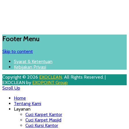
Footer Menu
Skip to content
Syarat & Ketentuan
Kebijakan Privasi
Copyright © 2026
EXOCLEAN
. All Rights Reserved. |
EXOCLEAN by
EXOPOINT Group
Scroll Up
Home
Tentang Kami
Layanan
Cuci Karpet Kantor
Cuci Karpet Masjid
Cuci Kursi Kantor