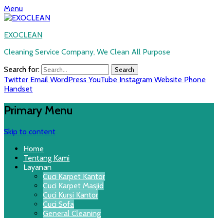
Menu
EXOCLEAN
Cleaning Service Company, We Clean All Purpose
Search for:
Twitter
Email
WordPress
YouTube
Instagram
Website
Phone
Handset
Primary Menu
Skip to content
Home
Tentang Kami
Layanan
Cuci Karpet Kantor
Cuci Karpet Masjid
Cuci Kursi Kantor
Cuci Sofa
General Cleaning