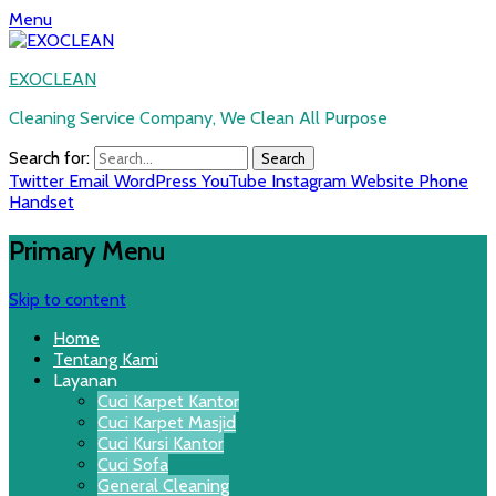
Menu
EXOCLEAN
Cleaning Service Company, We Clean All Purpose
Search for:
Twitter
Email
WordPress
YouTube
Instagram
Website
Phone
Handset
Primary Menu
Skip to content
Home
Tentang Kami
Layanan
Cuci Karpet Kantor
Cuci Karpet Masjid
Cuci Kursi Kantor
Cuci Sofa
General Cleaning