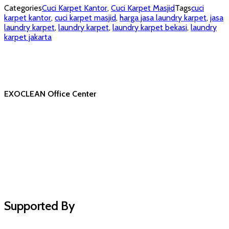
Categories
Cuci Karpet Kantor
,
Cuci Karpet Masjid
Tags
cuci
karpet kantor
,
cuci karpet masjid
,
harga jasa laundry karpet
,
jasa
laundry karpet
,
laundry karpet
,
laundry karpet bekasi
,
laundry
karpet jakarta
EXOCLEAN Office Center
Supported By