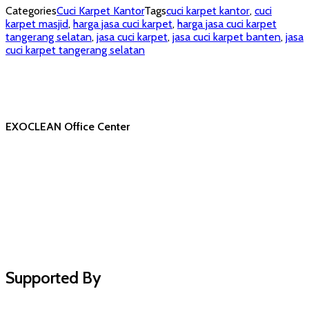
Categories
Cuci Karpet Kantor
Tags
cuci karpet kantor
,
cuci
karpet masjid
,
harga jasa cuci karpet
,
harga jasa cuci karpet
tangerang selatan
,
jasa cuci karpet
,
jasa cuci karpet banten
,
jasa
cuci karpet tangerang selatan
EXOCLEAN Office Center
Supported By