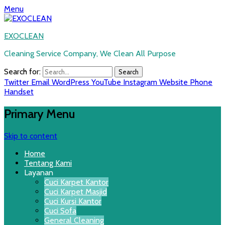
Menu
EXOCLEAN
Cleaning Service Company, We Clean All Purpose
Search for:
Twitter
Email
WordPress
YouTube
Instagram
Website
Phone
Handset
Primary Menu
Skip to content
Home
Tentang Kami
Layanan
Cuci Karpet Kantor
Cuci Karpet Masjid
Cuci Kursi Kantor
Cuci Sofa
General Cleaning