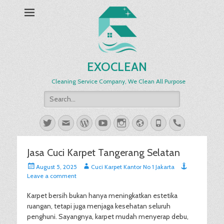
EXOCLEAN
Cleaning Service Company, We Clean All Purpose
Search
for:
Twitter
Email
WordPress
YouTube
Instagram
Website
Phone
Handset
Jasa Cuci Karpet Tangerang Selatan
Posted
Author
August 5, 2025
Cuci Karpet Kantor No 1 Jakarta
on
Leave a comment
Karpet bersih bukan hanya meningkatkan estetika
ruangan, tetapi juga menjaga kesehatan seluruh
penghuni. Sayangnya, karpet mudah menyerap debu,