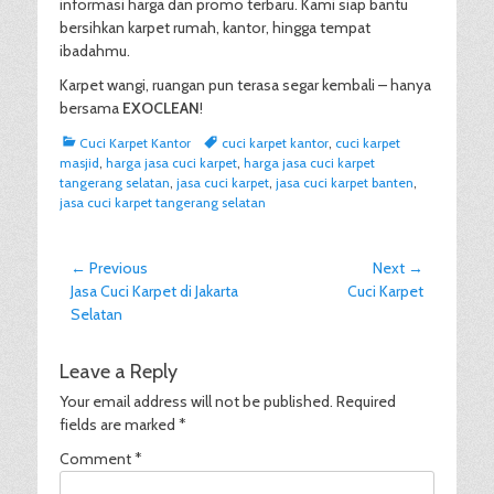
informasi harga dan promo terbaru. Kami siap bantu
bersihkan karpet rumah, kantor, hingga tempat
ibadahmu.
Karpet wangi, ruangan pun terasa segar kembali – hanya
bersama
EXOCLEAN
!
Categories
Tags
Cuci Karpet Kantor
cuci karpet kantor
,
cuci karpet
masjid
,
harga jasa cuci karpet
,
harga jasa cuci karpet
tangerang selatan
,
jasa cuci karpet
,
jasa cuci karpet banten
,
jasa cuci karpet tangerang selatan
Post
← Previous
Next →
Previous
Next
Jasa Cuci Karpet di Jakarta
Cuci Karpet
navigation
post:
post:
Selatan
Leave a Reply
Your email address will not be published.
Required
fields are marked
*
Comment
*