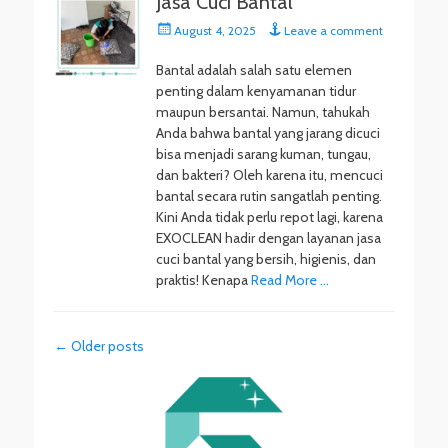
Jasa Cuci Bantal
Posted
August 4, 2025
Leave a comment
on
Bantal adalah salah satu elemen
penting dalam kenyamanan tidur
maupun bersantai. Namun, tahukah
Anda bahwa bantal yang jarang dicuci
bisa menjadi sarang kuman, tungau,
dan bakteri? Oleh karena itu, mencuci
bantal secara rutin sangatlah penting.
Kini Anda tidak perlu repot lagi, karena
EXOCLEAN hadir dengan layanan jasa
cuci bantal yang bersih, higienis, dan
praktis! Kenapa
Read More …
Post
←
Older posts
navigation