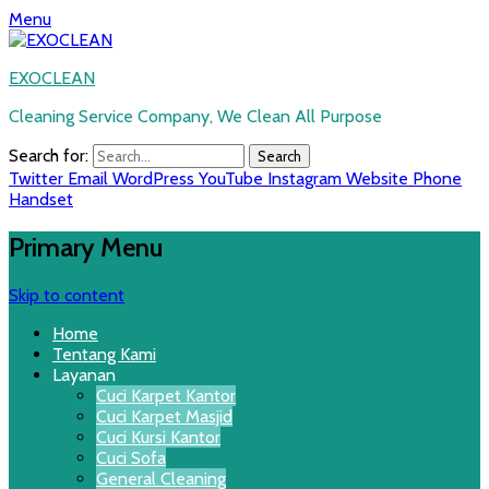
Menu
EXOCLEAN
Cleaning Service Company, We Clean All Purpose
Search for:
Twitter
Email
WordPress
YouTube
Instagram
Website
Phone
Handset
Primary Menu
Skip to content
Home
Tentang Kami
Layanan
Cuci Karpet Kantor
Cuci Karpet Masjid
Cuci Kursi Kantor
Cuci Sofa
General Cleaning