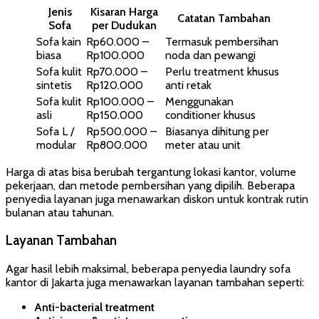
Jenis
Kisaran Harga
Catatan Tambahan
Sofa
per Dudukan
Sofa kain
Rp60.000 –
Termasuk pembersihan
biasa
Rp100.000
noda dan pewangi
Sofa kulit
Rp70.000 –
Perlu treatment khusus
sintetis
Rp120.000
anti retak
Sofa kulit
Rp100.000 –
Menggunakan
asli
Rp150.000
conditioner khusus
Sofa L /
Rp500.000 –
Biasanya dihitung per
modular
Rp800.000
meter atau unit
Harga di atas bisa berubah tergantung lokasi kantor, volume
pekerjaan, dan metode pembersihan yang dipilih. Beberapa
penyedia layanan juga menawarkan diskon untuk kontrak rutin
bulanan atau tahunan.
Layanan Tambahan
Agar hasil lebih maksimal, beberapa penyedia laundry sofa
kantor di Jakarta juga menawarkan layanan tambahan seperti:
Anti-bacterial treatment