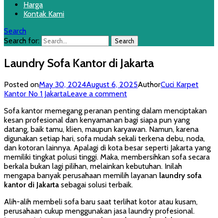
Harga
Kontak Kami
Search
Search for:
Laundry Sofa Kantor di Jakarta
Posted on
May 30, 2024
August 6, 2025
Author
Cuci Karpet
Kantor No 1 Jakarta
Leave a comment
Sofa kantor memegang peranan penting dalam menciptakan
kesan profesional dan kenyamanan bagi siapa pun yang
datang, baik tamu, klien, maupun karyawan. Namun, karena
digunakan setiap hari, sofa mudah sekali terkena debu, noda,
dan kotoran lainnya. Apalagi di kota besar seperti Jakarta yang
memiliki tingkat polusi tinggi. Maka, membersihkan sofa secara
berkala bukan lagi pilihan, melainkan kebutuhan. Inilah
mengapa banyak perusahaan memilih layanan
laundry sofa
kantor di Jakarta
sebagai solusi terbaik.
Alih-alih membeli sofa baru saat terlihat kotor atau kusam,
perusahaan cukup menggunakan jasa laundry profesional.