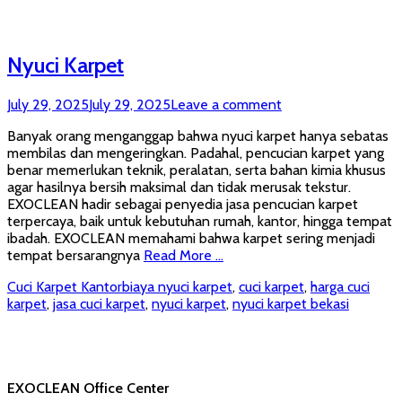
Nyuci Karpet
Posted
July 29, 2025
July 29, 2025
Leave a comment
on
Banyak orang menganggap bahwa nyuci karpet hanya sebatas
membilas dan mengeringkan. Padahal, pencucian karpet yang
benar memerlukan teknik, peralatan, serta bahan kimia khusus
agar hasilnya bersih maksimal dan tidak merusak tekstur.
EXOCLEAN hadir sebagai penyedia jasa pencucian karpet
terpercaya, baik untuk kebutuhan rumah, kantor, hingga tempat
ibadah. EXOCLEAN memahami bahwa karpet sering menjadi
tempat bersarangnya
Read More …
Categories
Tags
Cuci Karpet Kantor
biaya nyuci karpet
,
cuci karpet
,
harga cuci
karpet
,
jasa cuci karpet
,
nyuci karpet
,
nyuci karpet bekasi
EXOCLEAN Office Center