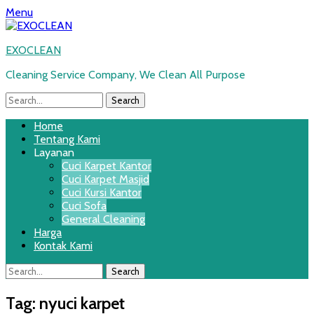
Menu
EXOCLEAN
Cleaning Service Company, We Clean All Purpose
Search
for:
Twitter
Email
WordPress
YouTube
Instagram
Website
Phone
Handset
Primary
Skip
Home
to
Tentang Kami
Menu
content
Layanan
Cuci Karpet Kantor
Cuci Karpet Masjid
Cuci Kursi Kantor
Cuci Sofa
General Cleaning
Harga
Kontak Kami
Search
Search
for:
Tag:
nyuci karpet