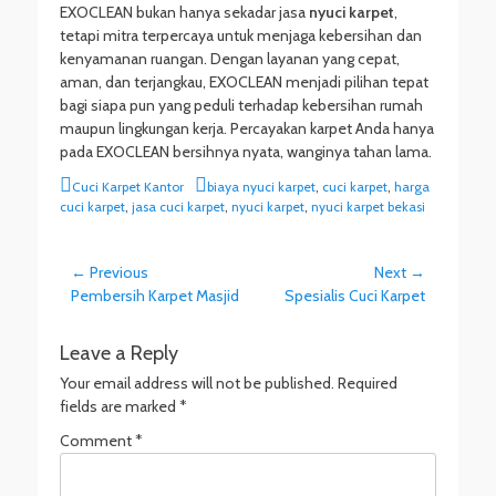
EXOCLEAN bukan hanya sekadar jasa
nyuci karpet
,
tetapi mitra terpercaya untuk menjaga kebersihan dan
kenyamanan ruangan. Dengan layanan yang cepat,
aman, dan terjangkau, EXOCLEAN menjadi pilihan tepat
bagi siapa pun yang peduli terhadap kebersihan rumah
maupun lingkungan kerja. Percayakan karpet Anda hanya
pada EXOCLEAN bersihnya nyata, wanginya tahan lama.
C
T
Cuci Karpet Kantor
biaya nyuci karpet
,
cuci karpet
,
harga
a
a
cuci karpet
,
jasa cuci karpet
,
nyuci karpet
,
nyuci karpet bekasi
t
g
e
s
g
Post
← Previous
Next →
o
Previous
Pembersih Karpet Masjid
Next
Spesialis Cuci Karpet
navigation
r
post:
post:
i
e
Leave a Reply
s
Your email address will not be published.
Required
fields are marked
*
Comment
*