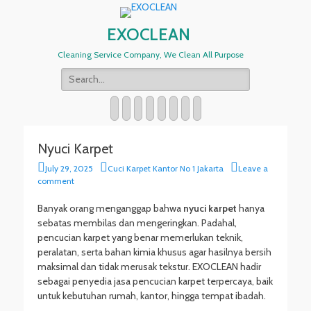
EXOCLEAN
Cleaning Service Company, We Clean All Purpose
Search
for:
Twitter
Email
WordPress
YouTube
Instagram
Website
Phone
Handset
Nyuci Karpet
P
A
July 29, 2025
Cuci Karpet Kantor No 1 Jakarta
Leave a
o
u
comment
s
t
t
h
Banyak orang menganggap bahwa
nyuci karpet
hanya
e
o
sebatas membilas dan mengeringkan. Padahal,
d
r
pencucian karpet yang benar memerlukan teknik,
o
peralatan, serta bahan kimia khusus agar hasilnya bersih
n
maksimal dan tidak merusak tekstur. EXOCLEAN hadir
sebagai penyedia jasa pencucian karpet terpercaya, baik
untuk kebutuhan rumah, kantor, hingga tempat ibadah.