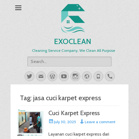
EXOCLEAN
Cleaning Service Company, We Clean All Purpose
Search
for:
Twitter
Email
WordPress
YouTube
Instagram
Website
Phone
Handset
Tag:
jasa cuci karpet express
Cuci Karpet Express
Posted
July 30, 2025
Leave a comment
on
Layanan cuci karpet express dari