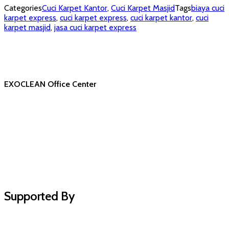
Categories
Cuci Karpet Kantor
,
Cuci Karpet Masjid
Tags
biaya cuci
karpet express
,
cuci karpet express
,
cuci karpet kantor
,
cuci
karpet masjid
,
jasa cuci karpet express
EXOCLEAN Office Center
Supported By