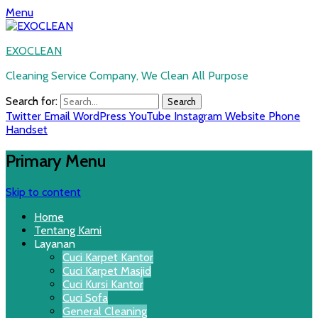
Menu
EXOCLEAN
Cleaning Service Company, We Clean All Purpose
Search for:
Twitter
Email
WordPress
YouTube
Instagram
Website
Phone
Handset
Primary Menu
Skip to content
Home
Tentang Kami
Layanan
Cuci Karpet Kantor
Cuci Karpet Masjid
Cuci Kursi Kantor
Cuci Sofa
General Cleaning