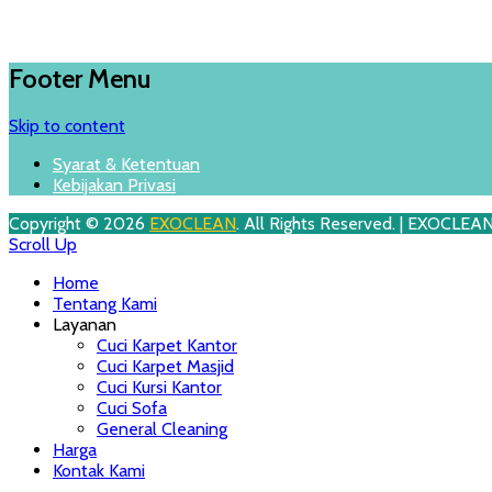
Footer Menu
Skip to content
Syarat & Ketentuan
Kebijakan Privasi
Copyright © 2026
EXOCLEAN
. All Rights Reserved. | EXOCLEA
Scroll Up
Home
Tentang Kami
Layanan
Cuci Karpet Kantor
Cuci Karpet Masjid
Cuci Kursi Kantor
Cuci Sofa
General Cleaning
Harga
Kontak Kami