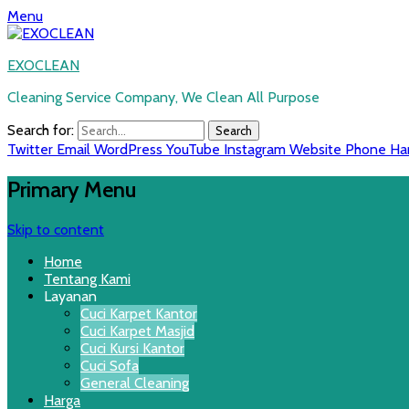
Menu
EXOCLEAN
Cleaning Service Company, We Clean All Purpose
Search for:
Twitter
Email
WordPress
YouTube
Instagram
Website
Phone
Ha
Primary Menu
Skip to content
Home
Tentang Kami
Layanan
Cuci Karpet Kantor
Cuci Karpet Masjid
Cuci Kursi Kantor
Cuci Sofa
General Cleaning
Harga