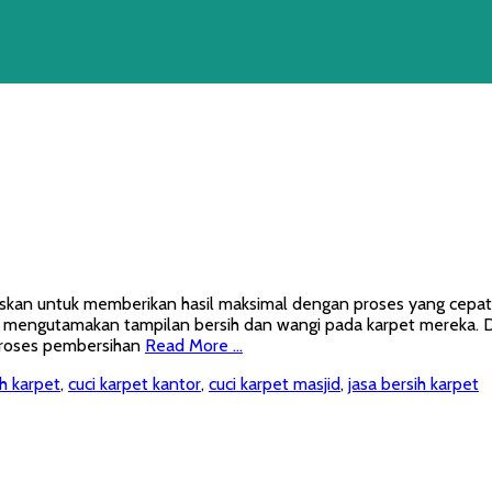
kan untuk memberikan hasil maksimal dengan proses yang cepat, 
yang mengutamakan tampilan bersih dan wangi pada karpet mereka
Proses pembersihan
Read More …
ih karpet
,
cuci karpet kantor
,
cuci karpet masjid
,
jasa bersih karpet