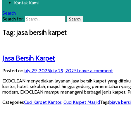
Kontak Kami
Search
Search for:
Tag:
jasa bersih karpet
Jasa Bersih Karpet
Posted on
July 29, 2025
July 29, 2025
Leave a comment
EXOCLEAN menyediakan layanan jasa bersih karpet yang difokus
kantor, hotel, sekolah, masjid, hingga gedung pemerintahan 
modern, EXOCLEAN mampu menangani berbagai jenis karpet. 
Categories
Cuci Karpet Kantor
,
Cuci Karpet Masjid
Tags
biaya bers