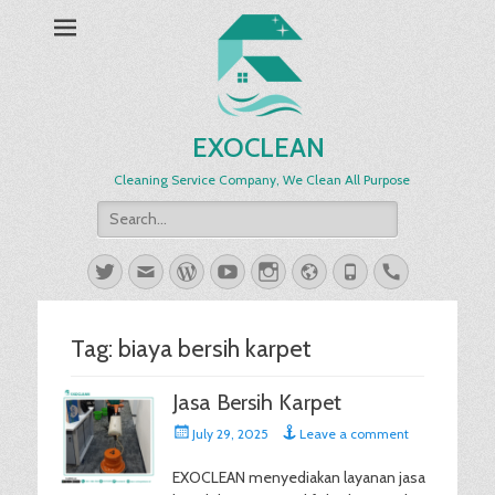
EXOCLEAN
Cleaning Service Company, We Clean All Purpose
Search
for:
Twitter
Email
WordPress
YouTube
Instagram
Website
Phone
Handset
Tag:
biaya bersih karpet
Jasa Bersih Karpet
Posted
July 29, 2025
Leave a comment
on
EXOCLEAN menyediakan layanan jasa