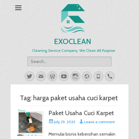
EXOCLEAN
Cleaning Service Company, We Clean All Purpose
Search
for:
Twitter
Email
WordPress
YouTube
Instagram
Website
Phone
Handset
Tag:
harga paket usaha cuci karpet
Paket Usaha Cuci Karpet
Posted
July 29, 2025
Leave a comment
on
Memulai bisnis kebersihan semakin