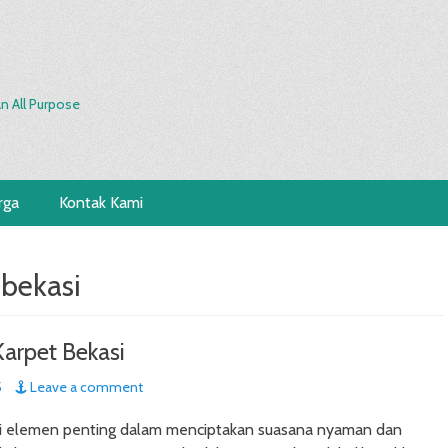
n All Purpose
rga
Kontak Kami
 bekasi
Karpet Bekasi
5
Leave a comment
i elemen penting dalam menciptakan suasana nyaman dan