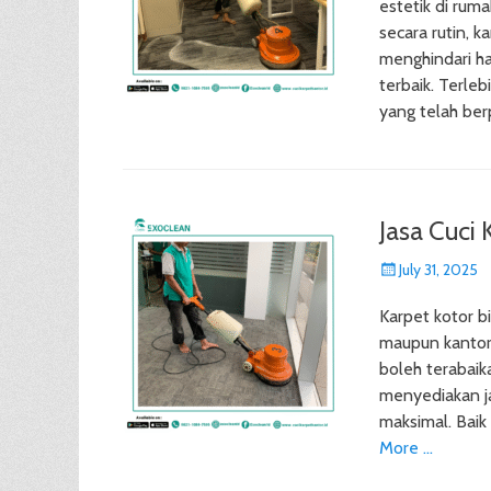
estetik di rum
secara rutin, k
menghindari ha
terbaik. Terle
yang telah b
Jasa Cuci 
Posted
July 31, 2025
on
Karpet kotor b
maupun kantor.
boleh terabaik
menyediakan ja
maksimal. Baik
More …