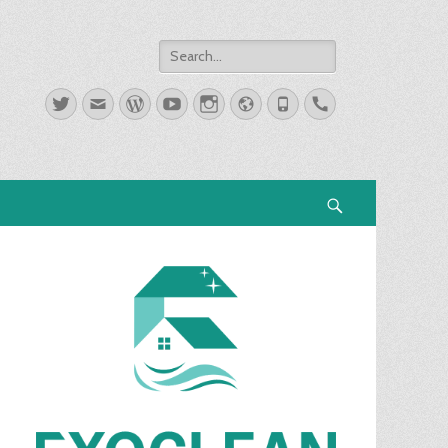
Search
for:
Twitter
Email
WordPress
YouTube
Instagram
Website
Phone
Handset
Search