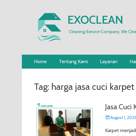
EXOCLEAN
Cleaning Service Company, We Clea
Primary
Skip
Home
Tentang Kami
Layanan
Ha
to
Menu
content
Tag:
harga jasa cuci karpet
Jasa Cuci 
Posted
August 1, 202
on
Karpet menjad