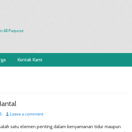
n All Purpose
rga
Kontak Kami
Bantal
5
Leave a comment
 salah satu elemen penting dalam kenyamanan tidur maupun