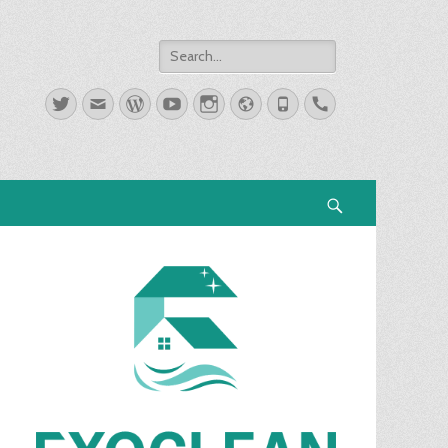
Search
for:
Twitter
Email
WordPress
YouTube
Instagram
Website
Phone
Handset
Search