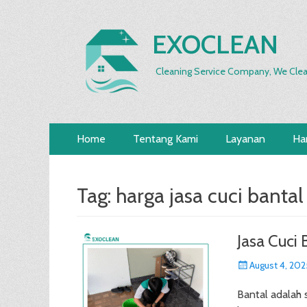
EXOCLEAN
Cleaning Service Company, We Clea
Primary
Skip
Home
Tentang Kami
Layanan
Ha
to
Menu
content
Tag:
harga jasa cuci bantal
Jasa Cuci 
Posted
August 4, 202
on
Bantal adalah