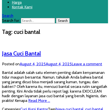
Harga
Kontak Kami
Search
Search for:
Tag:
cuci bantal
Jasa Cuci Bantal
Posted on
August 4, 2025
August 4, 2025
Leave a comment
Bantal adalah salah satu elemen penting dalam kenyamanan
tidur maupun bersantai. Namun, tahukah Anda bahwa bantal
yang jarang dicuci bisa menjadi sarang kuman, tungau, dan
bakteri? Oleh karena itu, mencuci bantal secara rutin sangatlah
penting. Kini Anda tidak perlu repot lagi, karena EXOCLEAN
hadir dengan layanan jasa cuci bantal yang bersih, higienis, dan
praktis! Kenapa
Read More …
Categories
Cuci Kursi Kantor
Tags
biaya cuci bantal
,
cuci bantal
,