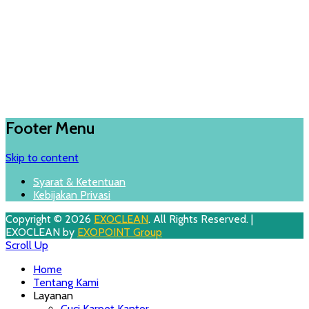
Footer Menu
Skip to content
Syarat & Ketentuan
Kebijakan Privasi
Copyright © 2026
EXOCLEAN
. All Rights Reserved. |
EXOCLEAN by
EXOPOINT Group
Scroll Up
Home
Tentang Kami
Layanan
Cuci Karpet Kantor