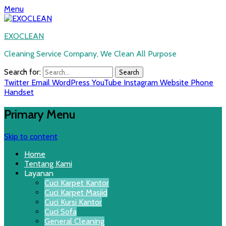
Menu
EXOCLEAN
Cleaning Service Company, We Clean All Purpose
Search for:
Twitter
Email
WordPress
YouTube
Instagram
Website
Phone
Handset
Primary Menu
Skip to content
Home
Tentang Kami
Layanan
Cuci Karpet Kantor
Cuci Karpet Masjid
Cuci Kursi Kantor
Cuci Sofa
General Cleaning