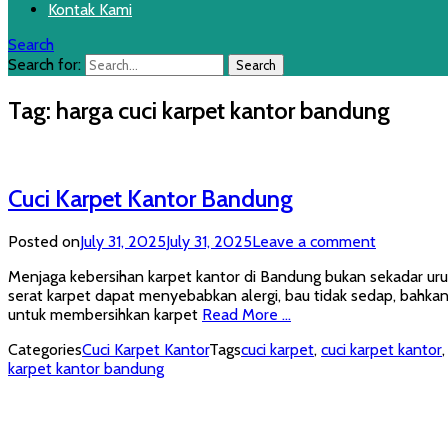
Kontak Kami
Search
Search for:
Tag:
harga cuci karpet kantor bandung
Cuci Karpet Kantor Bandung
Posted on
July 31, 2025
July 31, 2025
Leave a comment
Menjaga kebersihan karpet kantor di Bandung bukan sekadar uru
serat karpet dapat menyebabkan alergi, bau tidak sedap, bahkan
untuk membersihkan karpet
Read More …
Categories
Cuci Karpet Kantor
Tags
cuci karpet
,
cuci karpet kantor
karpet kantor bandung