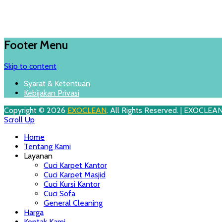
Footer Menu
Skip to content
Syarat & Ketentuan
Kebijakan Privasi
Copyright © 2026
EXOCLEAN
. All Rights Reserved. | EXOCLEA
Scroll Up
Home
Tentang Kami
Layanan
Cuci Karpet Kantor
Cuci Karpet Masjid
Cuci Kursi Kantor
Cuci Sofa
General Cleaning
Harga
Kontak Kami