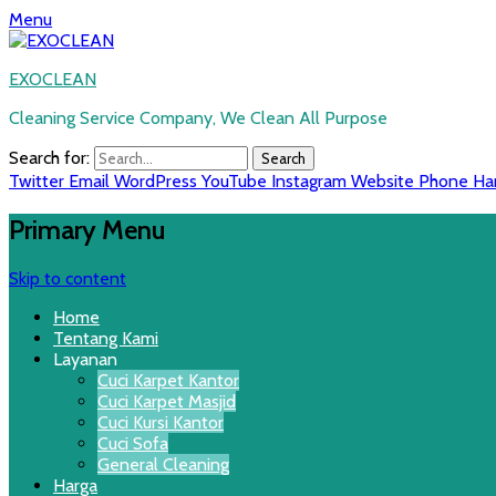
Menu
EXOCLEAN
Cleaning Service Company, We Clean All Purpose
Search for:
Twitter
Email
WordPress
YouTube
Instagram
Website
Phone
Ha
Primary Menu
Skip to content
Home
Tentang Kami
Layanan
Cuci Karpet Kantor
Cuci Karpet Masjid
Cuci Kursi Kantor
Cuci Sofa
General Cleaning
Harga