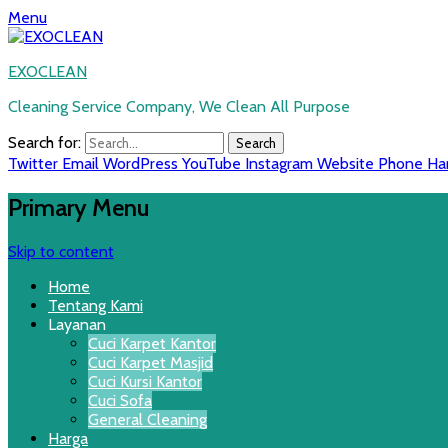
Menu
EXOCLEAN
Cleaning Service Company, We Clean All Purpose
Search for:
Twitter
Email
WordPress
YouTube
Instagram
Website
Phone
Ha
Primary Menu
Skip to content
Home
Tentang Kami
Layanan
Cuci Karpet Kantor
Cuci Karpet Masjid
Cuci Kursi Kantor
Cuci Sofa
General Cleaning
Harga