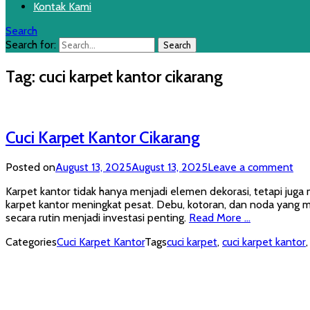
Kontak Kami
Search
Search for:
Tag:
cuci karpet kantor cikarang
Cuci Karpet Kantor Cikarang
Posted on
August 13, 2025
August 13, 2025
Leave a comment
Karpet kantor tidak hanya menjadi elemen dekorasi, tetapi juga
karpet kantor meningkat pesat. Debu, kotoran, dan noda yang m
secara rutin menjadi investasi penting.
Read More …
Categories
Cuci Karpet Kantor
Tags
cuci karpet
,
cuci karpet kantor