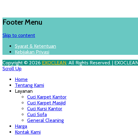
Footer Menu
Skip to content
Syarat & Ketentuan
Kebijakan Privasi
Copyright © 2026
EXOCLEAN
. All Rights Reserved. | EXOCLEA
Scroll Up
Home
Tentang Kami
Layanan
Cuci Karpet Kantor
Cuci Karpet Masjid
Cuci Kursi Kantor
Cuci Sofa
General Cleaning
Harga
Kontak Kami