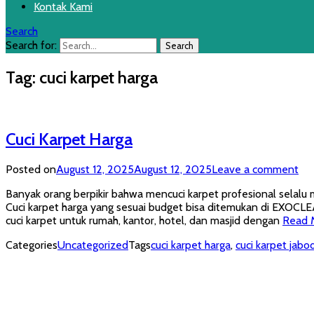
Kontak Kami
Search
Search for:
Tag:
cuci karpet harga
Cuci Karpet Harga
Posted on
August 12, 2025
August 12, 2025
Leave a comment
Banyak orang berpikir bahwa mencuci karpet profesional selalu
Cuci karpet harga yang sesuai budget bisa ditemukan di EXOCLE
cuci karpet untuk rumah, kantor, hotel, dan masjid dengan
Read 
Categories
Uncategorized
Tags
cuci karpet harga
,
cuci karpet jab