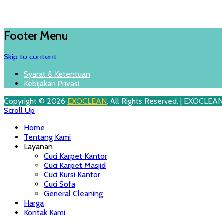
Footer Menu
Skip to content
Syarat & Ketentuan
Kebijakan Privasi
Copyright © 2026
EXOCLEAN
. All Rights Reserved. | EXOCLEA
Scroll Up
Home
Tentang Kami
Layanan
Cuci Karpet Kantor
Cuci Karpet Masjid
Cuci Kursi Kantor
Cuci Sofa
General Cleaning
Harga
Kontak Kami