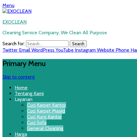
Menu
EXOCLEAN
Cleaning Service Company, We Clean All Purpose
Search for:
Twitter
Email
WordPress
YouTube
Instagram
Website
Phone
Ha
Primary Menu
Skip to content
Home
Tentang Kami
Layanan
Cuci Karpet Kantor
Cuci Karpet Masjid
Cuci Kursi Kantor
Cuci Sofa
General Cleaning
Harga