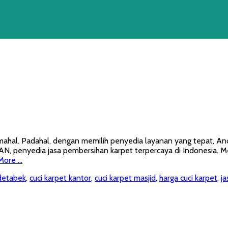
 mahal. Padahal, dengan memilih penyedia layanan yang tepat, An
AN, penyedia jasa pembersihan karpet terpercaya di Indonesia. 
More …
odetabek
,
cuci karpet kantor
,
cuci karpet masjid
,
harga cuci karpet
,
ja