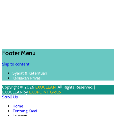
Footer Menu
Skip to content
Syarat & Ketentuan
Kebijakan Privasi
Copyright © 2026
EXOCLEAN
. All Rights Reserved. |
EXOCLEAN by
EXOPOINT Group
Scroll Up
Home
Tentang Kami
Layanan