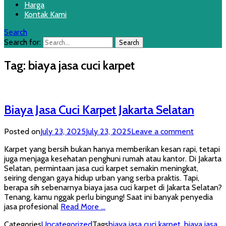
Harga
Kontak Kami
Search
Search for:
Tag:
biaya jasa cuci karpet
Biaya Jasa Cuci Karpet Jakarta Selatan
Posted on
July 23, 2025
July 23, 2025
Leave a comment
Karpet yang bersih bukan hanya memberikan kesan rapi, tetapi
juga menjaga kesehatan penghuni rumah atau kantor. Di Jakarta
Selatan, permintaan jasa cuci karpet semakin meningkat,
seiring dengan gaya hidup urban yang serba praktis. Tapi,
berapa sih sebenarnya biaya jasa cuci karpet di Jakarta Selatan?
Tenang, kamu nggak perlu bingung! Saat ini banyak penyedia
jasa profesional
Read More …
Categories
Uncategorized
Tags
biaya jasa cuci karpet
,
biaya jasa