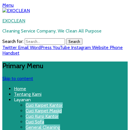
Menu
EXOCLEAN
Cleaning Service Company, We Clean All Purpose
Search for:
Twitter
Email
WordPress
YouTube
Instagram
Website
Phone
Handset
Primary Menu
Skip to content
Home
Tentang Kami
Layanan
Cuci Karpet Kantor
Cuci Karpet Masjid
Cuci Kursi Kantor
Cuci Sofa
General Cleaning