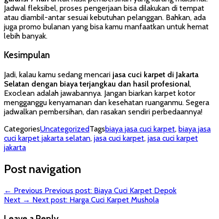
Jadwal fleksibel, proses pengerjaan bisa dilakukan di tempat
atau diambil-antar sesuai kebutuhan pelanggan. Bahkan, ada
juga promo bulanan yang bisa kamu manfaatkan untuk hemat
lebih banyak.
Kesimpulan
Jadi, kalau kamu sedang mencari
jasa cuci karpet di Jakarta
Selatan dengan biaya terjangkau dan hasil profesional
,
Exoclean adalah jawabannya. Jangan biarkan karpet kotor
mengganggu kenyamanan dan kesehatan ruanganmu. Segera
jadwalkan pembersihan, dan rasakan sendiri perbedaannya!
Categories
Uncategorized
Tags
biaya jasa cuci karpet
,
biaya jasa
cuci karpet jakarta selatan
,
jasa cuci karpet
,
jasa cuci karpet
jakarta
Post navigation
← Previous
Previous post:
Biaya Cuci Karpet Depok
Next →
Next post:
Harga Cuci Karpet Mushola
Leave a Reply