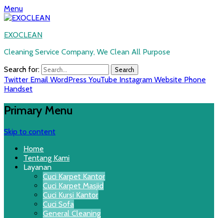
Menu
EXOCLEAN
Cleaning Service Company, We Clean All Purpose
Search for:
Twitter
Email
WordPress
YouTube
Instagram
Website
Phone
Handset
Primary Menu
Skip to content
Home
Tentang Kami
Layanan
Cuci Karpet Kantor
Cuci Karpet Masjid
Cuci Kursi Kantor
Cuci Sofa
General Cleaning