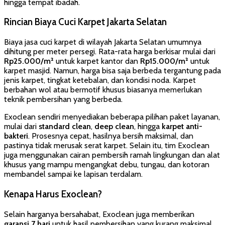
hingga tempat ibadah.
Rincian Biaya Cuci Karpet Jakarta Selatan
Biaya jasa cuci karpet di wilayah Jakarta Selatan umumnya
dihitung per meter persegi. Rata-rata harga berkisar mulai dari
Rp25.000/m²
untuk karpet kantor dan
Rp15.000/m²
untuk
karpet masjid. Namun, harga bisa saja berbeda tergantung pada
jenis karpet, tingkat ketebalan, dan kondisi noda. Karpet
berbahan wol atau bermotif khusus biasanya memerlukan
teknik pembersihan yang berbeda.
Exoclean sendiri menyediakan beberapa pilihan paket layanan,
mulai dari
standard clean
,
deep clean
, hingga
karpet anti-
bakteri
. Prosesnya cepat, hasilnya bersih maksimal, dan
pastinya tidak merusak serat karpet. Selain itu, tim Exoclean
juga menggunakan cairan pembersih ramah lingkungan dan alat
khusus yang mampu mengangkat debu, tungau, dan kotoran
membandel sampai ke lapisan terdalam.
Kenapa Harus Exoclean?
Selain harganya bersahabat, Exoclean juga memberikan
garansi 7 hari
untuk hasil pembersihan yang kurang maksimal.