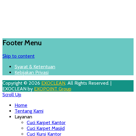
Footer Menu
Skip to content
Syarat & Ketentuan
Kebijakan Privasi
Copyright © 2026
EXOCLEAN
. All Rights Reserved. |
EXOCLEAN by
EXOPOINT Group
Scroll Up
Home
Tentang Kami
Layanan
Cuci Karpet Kantor
Cuci Karpet Masjid
Cuci Kursi Kantor