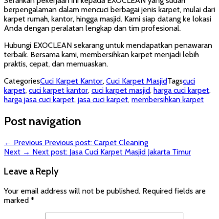
Serahkan pekerjaan ini kepada EXOCLEAN yang sudah
berpengalaman dalam mencuci berbagai jenis karpet, mulai dari
karpet rumah, kantor, hingga masjid. Kami siap datang ke lokasi
Anda dengan peralatan lengkap dan tim profesional.
Hubungi EXOCLEAN sekarang untuk mendapatkan penawaran
terbaik. Bersama kami, membersihkan karpet menjadi lebih
praktis, cepat, dan memuaskan.
Categories
Cuci Karpet Kantor
,
Cuci Karpet Masjid
Tags
cuci
karpet
,
cuci karpet kantor
,
cuci karpet masjid
,
harga cuci karpet
,
harga jasa cuci karpet
,
jasa cuci karpet
,
membersihkan karpet
Post navigation
← Previous
Previous post:
Carpet Cleaning
Next →
Next post:
Jasa Cuci Karpet Masjid Jakarta Timur
Leave a Reply
Your email address will not be published.
Required fields are
marked
*