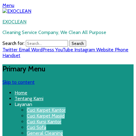
Menu
EXOCLEAN
Cleaning Service Company, We Clean All Purpose
Search for:
Twitter
Email
WordPress
YouTube
Instagram
Website
Phone
Handset
Primary Menu
Skip to content
Home
Tentang Kami
Layanan
Cuci Karpet Kantor
Cuci Karpet Masjid
Cuci Kursi Kantor
Cuci Sofa
General Cleaning