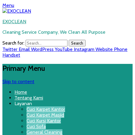
Menu
EXOCLEAN
Cleaning Service Company, We Clean All Purpose
Search for:
Twitter
Email
WordPress
YouTube
Instagram
Website
Phone
Handset
Primary Menu
Skip to content
Home
Tentang Kami
Layanan
Cuci Karpet Kantor
Cuci Karpet Masjid
Cuci Kursi Kantor
Cuci Sofa
General Cleaning