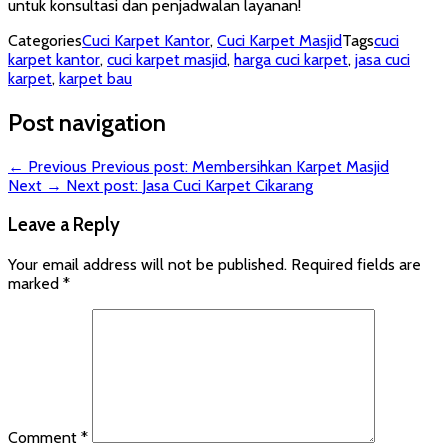
untuk konsultasi dan penjadwalan layanan!
Categories
Cuci Karpet Kantor
,
Cuci Karpet Masjid
Tags
cuci
karpet kantor
,
cuci karpet masjid
,
harga cuci karpet
,
jasa cuci
karpet
,
karpet bau
Post navigation
← Previous
Previous post:
Membersihkan Karpet Masjid
Next →
Next post:
Jasa Cuci Karpet Cikarang
Leave a Reply
Your email address will not be published.
Required fields are
marked
*
Comment
*