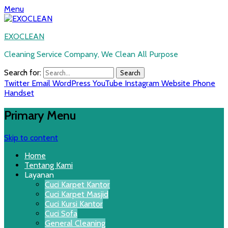
Menu
EXOCLEAN
Cleaning Service Company, We Clean All Purpose
Search for:
Twitter
Email
WordPress
YouTube
Instagram
Website
Phone
Handset
Primary Menu
Skip to content
Home
Tentang Kami
Layanan
Cuci Karpet Kantor
Cuci Karpet Masjid
Cuci Kursi Kantor
Cuci Sofa
General Cleaning