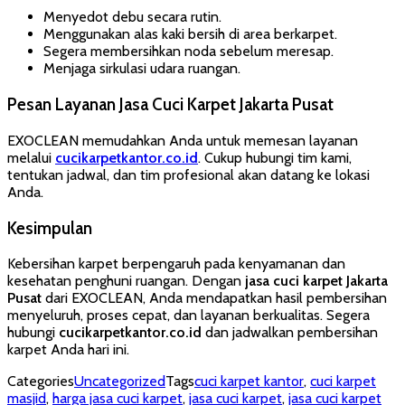
Menyedot debu secara rutin.
Menggunakan alas kaki bersih di area berkarpet.
Segera membersihkan noda sebelum meresap.
Menjaga sirkulasi udara ruangan.
Pesan Layanan Jasa Cuci Karpet Jakarta Pusat
EXOCLEAN memudahkan Anda untuk memesan layanan
melalui
cucikarpetkantor.co.id
. Cukup hubungi tim kami,
tentukan jadwal, dan tim profesional akan datang ke lokasi
Anda.
Kesimpulan
Kebersihan karpet berpengaruh pada kenyamanan dan
kesehatan penghuni ruangan. Dengan
jasa cuci karpet Jakarta
Pusat
dari EXOCLEAN, Anda mendapatkan hasil pembersihan
menyeluruh, proses cepat, dan layanan berkualitas. Segera
hubungi
cucikarpetkantor.co.id
dan jadwalkan pembersihan
karpet Anda hari ini.
Categories
Uncategorized
Tags
cuci karpet kantor
,
cuci karpet
masjid
,
harga jasa cuci karpet
,
jasa cuci karpet
,
jasa cuci karpet