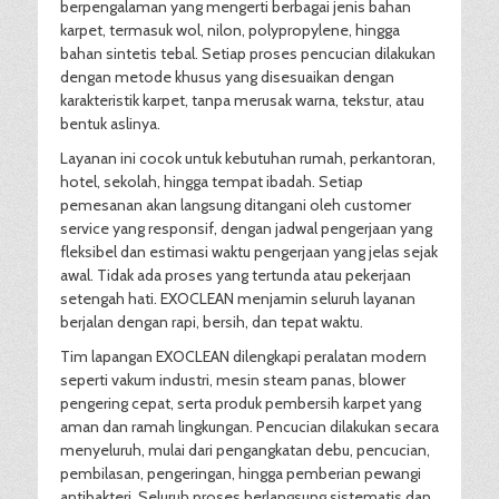
berpengalaman yang mengerti berbagai jenis bahan
karpet, termasuk wol, nilon, polypropylene, hingga
bahan sintetis tebal. Setiap proses pencucian dilakukan
dengan metode khusus yang disesuaikan dengan
karakteristik karpet, tanpa merusak warna, tekstur, atau
bentuk aslinya.
Layanan ini cocok untuk kebutuhan rumah, perkantoran,
hotel, sekolah, hingga tempat ibadah. Setiap
pemesanan akan langsung ditangani oleh customer
service yang responsif, dengan jadwal pengerjaan yang
fleksibel dan estimasi waktu pengerjaan yang jelas sejak
awal. Tidak ada proses yang tertunda atau pekerjaan
setengah hati. EXOCLEAN menjamin seluruh layanan
berjalan dengan rapi, bersih, dan tepat waktu.
Tim lapangan EXOCLEAN dilengkapi peralatan modern
seperti vakum industri, mesin steam panas, blower
pengering cepat, serta produk pembersih karpet yang
aman dan ramah lingkungan. Pencucian dilakukan secara
menyeluruh, mulai dari pengangkatan debu, pencucian,
pembilasan, pengeringan, hingga pemberian pewangi
antibakteri. Seluruh proses berlangsung sistematis dan