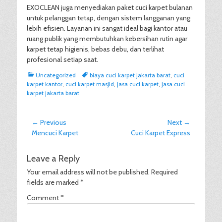
EXOCLEAN juga menyediakan paket cuci karpet bulanan
untuk pelanggan tetap, dengan sistem langganan yang
lebih efisien. Layanan ini sangat ideal bagi kantor atau
ruang publik yang membutuhkan kebersihan rutin agar
karpet tetap higienis, bebas debu, dan terlihat
profesional setiap saat.
Categories
Tags
Uncategorized
biaya cuci karpet jakarta barat
,
cuci
karpet kantor
,
cuci karpet masjid
,
jasa cuci karpet
,
jasa cuci
karpet jakarta barat
Post
← Previous
Next →
Previous
Next
Mencuci Karpet
Cuci Karpet Express
navigation
post:
post:
Leave a Reply
Your email address will not be published.
Required
fields are marked
*
Comment
*