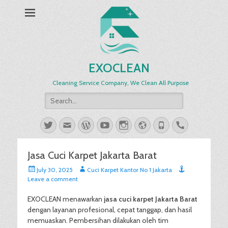
EXOCLEAN
Cleaning Service Company, We Clean All Purpose
Search
for:
Twitter
Email
WordPress
YouTube
Instagram
Website
Phone
Handset
Jasa Cuci Karpet Jakarta Barat
Posted
Author
July 30, 2025
Cuci Karpet Kantor No 1 Jakarta
on
Leave a comment
EXOCLEAN menawarkan
jasa cuci karpet Jakarta Barat
dengan layanan profesional, cepat tanggap, dan hasil
memuaskan. Pembersihan dilakukan oleh tim