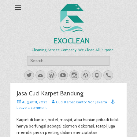
EXOCLEAN
Cleaning Service Company, We Clean All Purpose
Search
for:
Twitter
Email
WordPress
YouTube
Instagram
Website
Phone
Handset
Jasa Cuci Karpet Bandung
Posted
Author
August 11, 2025
Cuci Karpet Kantor No 1 Jakarta
on
Leave a comment
Karpet di kantor, hotel, masjid, atau hunian pribadi tidak
hanya berfungsi sebagai elemen dekorasi, tetapi juga
memiliki peran penting dalam menciptakan