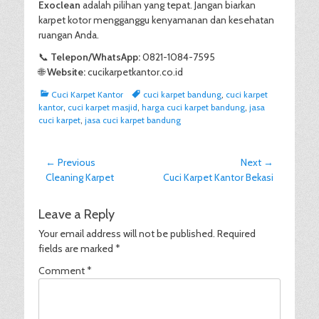
Exoclean
adalah pilihan yang tepat. Jangan biarkan
karpet kotor mengganggu kenyamanan dan kesehatan
ruangan Anda.
📞
Telepon/WhatsApp:
0821-1084-7595
🌐
Website:
cucikarpetkantor.co.id
Categories
Tags
Cuci Karpet Kantor
cuci karpet bandung
,
cuci karpet
kantor
,
cuci karpet masjid
,
harga cuci karpet bandung
,
jasa
cuci karpet
,
jasa cuci karpet bandung
Post
← Previous
Next →
Previous
Next
Cleaning Karpet
Cuci Karpet Kantor Bekasi
navigation
post:
post:
Leave a Reply
Your email address will not be published.
Required
fields are marked
*
Comment
*