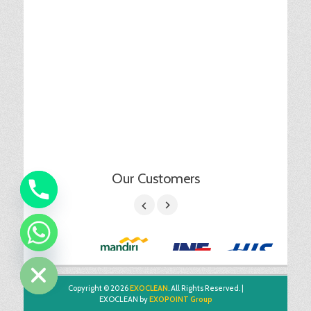
Our Customers
chaty
Hide
Copyright © 2026
EXOCLEAN
. All Rights Reserved. |
EXOCLEAN by
EXOPOINT Group