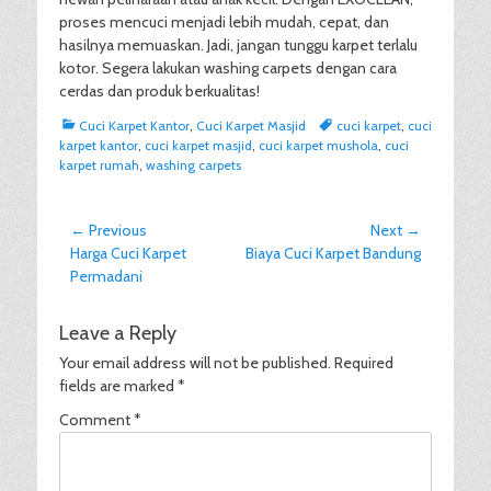
proses mencuci menjadi lebih mudah, cepat, dan
hasilnya memuaskan. Jadi, jangan tunggu karpet terlalu
kotor. Segera lakukan washing carpets dengan cara
cerdas dan produk berkualitas!
Categories
Tags
Cuci Karpet Kantor
,
Cuci Karpet Masjid
cuci karpet
,
cuci
karpet kantor
,
cuci karpet masjid
,
cuci karpet mushola
,
cuci
karpet rumah
,
washing carpets
Post
← Previous
Next →
Previous
Next
Harga Cuci Karpet
Biaya Cuci Karpet Bandung
navigation
post:
post:
Permadani
Leave a Reply
Your email address will not be published.
Required
fields are marked
*
Comment
*