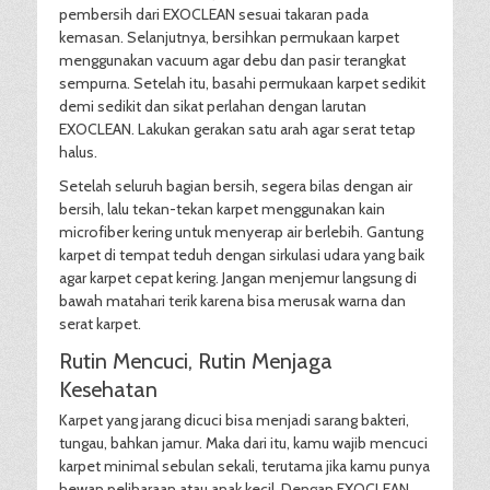
pembersih dari EXOCLEAN sesuai takaran pada
kemasan. Selanjutnya, bersihkan permukaan karpet
menggunakan vacuum agar debu dan pasir terangkat
sempurna. Setelah itu, basahi permukaan karpet sedikit
demi sedikit dan sikat perlahan dengan larutan
EXOCLEAN. Lakukan gerakan satu arah agar serat tetap
halus.
Setelah seluruh bagian bersih, segera bilas dengan air
bersih, lalu tekan-tekan karpet menggunakan kain
microfiber kering untuk menyerap air berlebih. Gantung
karpet di tempat teduh dengan sirkulasi udara yang baik
agar karpet cepat kering. Jangan menjemur langsung di
bawah matahari terik karena bisa merusak warna dan
serat karpet.
Rutin Mencuci, Rutin Menjaga
Kesehatan
Karpet yang jarang dicuci bisa menjadi sarang bakteri,
tungau, bahkan jamur. Maka dari itu, kamu wajib mencuci
karpet minimal sebulan sekali, terutama jika kamu punya
hewan peliharaan atau anak kecil. Dengan EXOCLEAN,