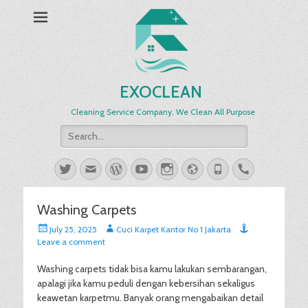
EXOCLEAN
Cleaning Service Company, We Clean All Purpose
Search
for:
Twitter
Email
WordPress
YouTube
Instagram
Website
Phone
Handset
Washing Carpets
Posted
Author
July 25, 2025
Cuci Karpet Kantor No 1 Jakarta
on
Leave a comment
Washing carpets tidak bisa kamu lakukan sembarangan,
apalagi jika kamu peduli dengan kebersihan sekaligus
keawetan karpetmu. Banyak orang mengabaikan detail