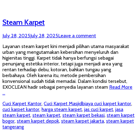
Steam Karpet
Posted
July 28, 2025
July 28, 2025
Leave a comment
on
Layanan steam karpet kini menjadi pilihan utama masyarakat
urban yang mengutamakan kebersihan menyeluruh dan
higienitas tinggi. Karpet tidak hanya berfungsi sebagai
penunjang estetika interior, tetapi juga menjadi area yang
rentan terhadap debu, kotoran, bahkan tungau yang
berbahaya. Oleh karena itu, metode pembersihan
konvensional sudah tidak memadai. Dalam kondisi tersebut,
EXOCLEAN hadir sebagai penyedia layanan steam
Read More
…
Categories
Tags
Cuci Karpet Kantor
,
Cuci Karpet Masjid
biaya cuci karpet kantor
,
cuci karpet kantor
,
harga steam karpet
,
jas cuci karpet
,
jasa
steam karpet
,
steam karpet
,
steam karpet bekasi
,
steam karpet
bogor
,
steam karpet depok
,
steam karpet jakarta
,
steam karpet
tangerang