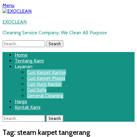
Menu
EXOCLEAN
Cleaning Service Company, We Clean All Purpose
Search
for:
Twitter
Email
WordPress
YouTube
Instagram
Website
Phone
Handset
Primary
Skip
Home
to
Tentang Kami
Menu
content
Layanan
Cuci Karpet Kantor
Cuci Karpet Masjid
Cuci Kursi Kantor
Cuci Sofa
General Cleaning
Harga
Kontak Kami
Search
Search
for:
Tag:
steam karpet tangerang