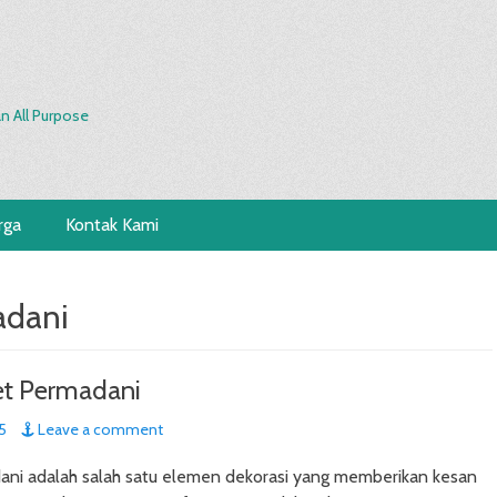
n All Purpose
rga
Kontak Kami
adani
et Permadani
5
Leave a comment
ani adalah salah satu elemen dekorasi yang memberikan kesan