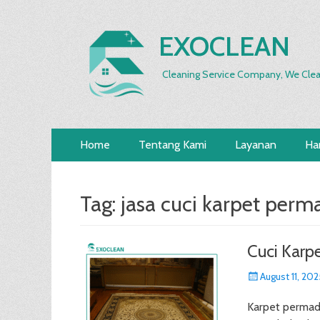
EXOCLEAN
Cleaning Service Company, We Clea
Primary
Skip
Home
Tentang Kami
Layanan
Ha
to
Menu
content
Tag:
jasa cuci karpet perm
Cuci Karp
Posted
August 11, 202
on
Karpet permad