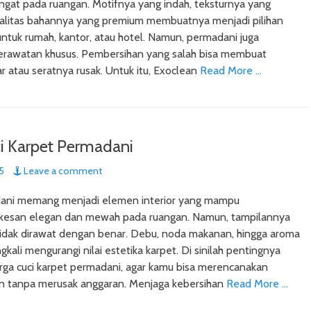
gat pada ruangan. Motifnya yang indah, teksturnya yang
ualitas bahannya yang premium membuatnya menjadi pilihan
ntuk rumah, kantor, atau hotel. Namun, permadani juga
rawatan khusus. Pembersihan yang salah bisa membuat
 atau seratnya rusak. Untuk itu, Exoclean
Read More …
i Karpet Permadani
5
Leave a comment
ani memang menjadi elemen interior yang mampu
kesan elegan dan mewah pada ruangan. Namun, tampilannya
a tidak dirawat dengan benar. Debu, noda makanan, hingga aroma
gkali mengurangi nilai estetika karpet. Di sinilah pentingnya
ga cuci karpet permadani, agar kamu bisa merencanakan
in tanpa merusak anggaran. Menjaga kebersihan
Read More …