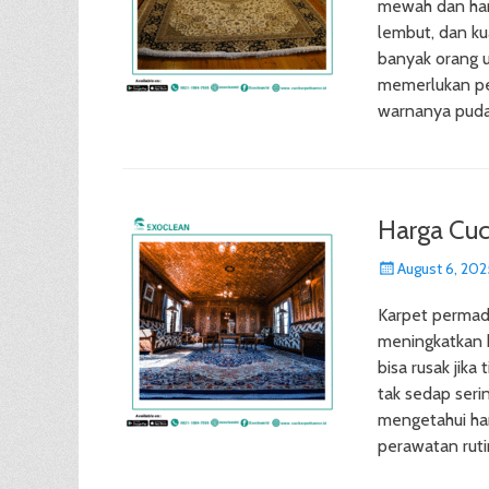
mewah dan han
lembut, dan k
banyak orang u
memerlukan pe
warnanya pudar
Harga Cuc
Posted
August 6, 202
on
Karpet permad
meningkatkan 
bisa rusak jik
tak sedap serin
mengetahui har
perawatan rut