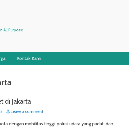
n All Purpose
rga
Kontak Kami
arta
t di Jakarta
25
Leave a comment
kota dengan mobilitas tinggi, polusi udara yang padat, dan