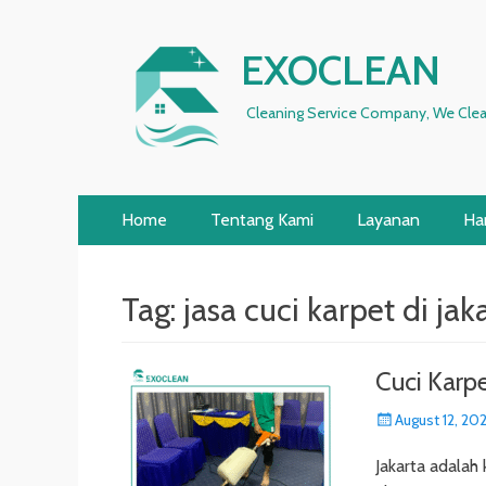
EXOCLEAN
Cleaning Service Company, We Clea
Primary
Skip
Home
Tentang Kami
Layanan
Ha
to
Menu
content
Tag:
jasa cuci karpet di jak
Cuci Karpe
Posted
August 12, 20
on
Jakarta adalah 