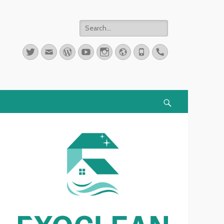
Search
for:
Twitter
Email
WordPress
YouTube
Instagram
Website
Phone
Handset
Search